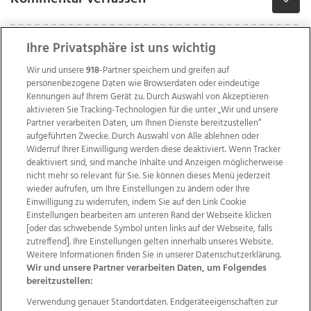
Ihre Privatsphäre ist uns wichtig
Wir und unsere
918
-Partner speichern und greifen auf
personenbezogene Daten wie Browserdaten oder eindeutige
Kennungen auf Ihrem Gerät zu. Durch Auswahl von Akzeptieren
aktivieren Sie Tracking-Technologien für die unter „Wir und unsere
Partner verarbeiten Daten, um Ihnen Dienste bereitzustellen“
aufgeführten Zwecke. Durch Auswahl von Alle ablehnen oder
Widerruf Ihrer Einwilligung werden diese deaktiviert. Wenn Tracker
deaktiviert sind, sind manche Inhalte und Anzeigen möglicherweise
nicht mehr so relevant für Sie. Sie können dieses Menü jederzeit
wieder aufrufen, um Ihre Einstellungen zu ändern oder Ihre
Einwilligung zu widerrufen, indem Sie auf den Link Cookie
Einstellungen bearbeiten am unteren Rand der Webseite klicken
Wir über uns
Mediadaten
Kontakt
Jobs
[oder das schwebende Symbol unten links auf der Webseite, falls
Datenschutz
Impressum
AGB Anzeigekunden
zutreffend]. Ihre Einstellungen gelten innerhalb unseres Website.
AGB Website
Ehrenkodex
Politische Werbung
Weitere Informationen finden Sie in unserer Datenschutzerklärung.
Wir und unsere Partner verarbeiten Daten, um Folgendes
bereitzustellen:
Weitere Angebote des Medienhauses Wimmer
Verwendung genauer Standortdaten. Endgeräteeigenschaften zur