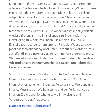
Kennungen auf Ihrem Gerät zu. Durch Auswahl von Akzeptieren
aktivieren Sie Tracking-Technologien für die unter „Wir und unsere
Partner verarbeiten Daten, um Ihnen Dienste bereitzustellen“
aufgeführten Zwecke. Durch Auswahl von Alle ablehnen oder
Widerruf Ihrer Einwilligung werden diese deaktiviert. Wenn Tracker
deaktiviert sind, sind manche Inhalte und Anzeigen möglicherweise
nicht mehr so relevant für Sie. Sie können dieses Menü jederzeit
wieder aufrufen, um Ihre Einstellungen zu ändern oder Ihre
Einwilligung zu widerrufen, indem Sie auf den Link Cookie
Einstellungen bearbeiten am unteren Rand der Webseite klicken
Wir über uns
Mediadaten
Kontakt
Jobs
[oder das schwebende Symbol unten links auf der Webseite, falls
zutreffend]. Ihre Einstellungen gelten innerhalb unseres Website.
Datenschutz
Impressum
AGB Anzeigekunden
Weitere Informationen finden Sie in unserer Datenschutzerklärung.
AGB Website
Ehrenkodex
Politische Werbung
Wir und unsere Partner verarbeiten Daten, um Folgendes
bereitzustellen:
Verwendung genauer Standortdaten. Endgeräteeigenschaften zur
Weitere Angebote des Medienhauses Wimmer
Identifikation aktiv abfragen. Speichern von oder Zugriff auf
TV1
di-mog-i.at
OÖNow
Ischler Woche
Informationen auf einem Endgerät. Personalisierte Werbung und
Life Radio
OÖNachrichten
OÖN Immobilien
Inhalte, Messung von Werbeleistung und der Performance von
OÖN Karriere
OÖN Reise
Promenaden Galerien
Inhalten, Zielgruppenforschung sowie Entwicklung und
Regionaljobs
wasistlos.at
wirtrauern.at
Verbesserung von Angeboten.
Liste der Partner (Lieferanten)