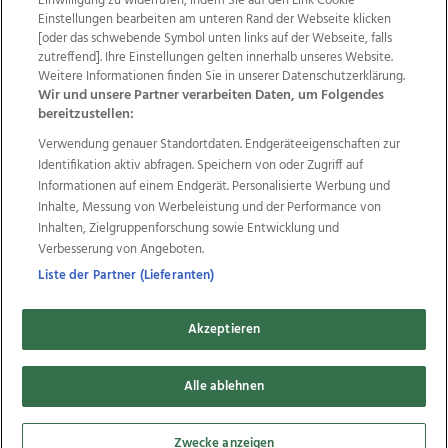
Einwilligung zu widerrufen, indem Sie auf den Link Cookie
Einstellungen bearbeiten am unteren Rand der Webseite klicken
Wir über uns
Mediadaten
Kontakt
Jobs
[oder das schwebende Symbol unten links auf der Webseite, falls
zutreffend]. Ihre Einstellungen gelten innerhalb unseres Website.
Datenschutz
Impressum
AGB Anzeigekunden
Weitere Informationen finden Sie in unserer Datenschutzerklärung.
AGB Website
Ehrenkodex
Politische Werbung
Wir und unsere Partner verarbeiten Daten, um Folgendes
bereitzustellen:
Verwendung genauer Standortdaten. Endgeräteeigenschaften zur
Weitere Angebote des Medienhauses Wimmer
Identifikation aktiv abfragen. Speichern von oder Zugriff auf
TV1
di-mog-i.at
OÖNow
Ischler Woche
Informationen auf einem Endgerät. Personalisierte Werbung und
Life Radio
OÖNachrichten
OÖN Immobilien
Inhalte, Messung von Werbeleistung und der Performance von
OÖN Karriere
OÖN Reise
Promenaden Galerien
Inhalten, Zielgruppenforschung sowie Entwicklung und
Regionaljobs
wasistlos.at
wirtrauern.at
Verbesserung von Angeboten.
Liste der Partner (Lieferanten)
Akzeptieren
Copyrights © 2026 Tips Zeitungs GmbH & Co KG
Alle ablehnen
developed by
11x11.net
Cookie Einstellungen bearbeiten
Zwecke anzeigen