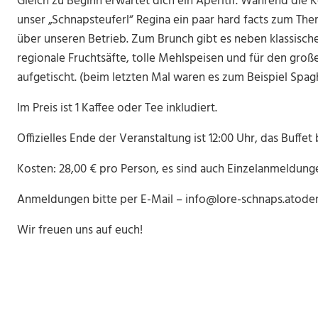
Gleich zu Beginn erwartet dich ein Aperitif. Während die 
unser „Schnapsteuferl“ Regina ein paar hard facts zum The
über unseren Betrieb. Zum Brunch gibt es neben klassisch
regionale Fruchtsäfte, tolle Mehlspeisen und für den gro
aufgetischt. (beim letzten Mal waren es zum Beispiel Spagh
Im Preis ist 1 Kaffee oder Tee inkludiert.
Offizielles Ende der Veranstaltung ist 12:00 Uhr, das Buffet
Kosten: 28,00 € pro Person, es sind auch Einzelanmeldung
Anmeldungen bitte per E-Mail – info@lore-schnaps.atode
Wir freuen uns auf euch!