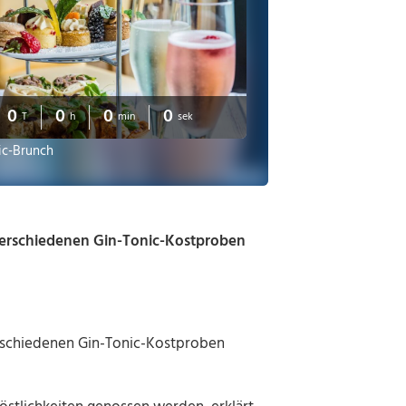
0
0
0
0
T
h
min
sek
ic-Brunch
verschiedenen Gin-Tonic-Kostproben
erschiedenen Gin-Tonic-Kostproben