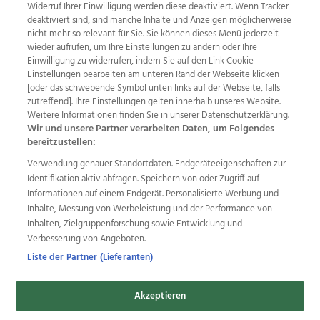
Widerruf Ihrer Einwilligung werden diese deaktiviert. Wenn Tracker
deaktiviert sind, sind manche Inhalte und Anzeigen möglicherweise
nicht mehr so relevant für Sie. Sie können dieses Menü jederzeit
wieder aufrufen, um Ihre Einstellungen zu ändern oder Ihre
Einwilligung zu widerrufen, indem Sie auf den Link Cookie
Einstellungen bearbeiten am unteren Rand der Webseite klicken
Wir über uns
Mediadaten
Kontakt
Jobs
[oder das schwebende Symbol unten links auf der Webseite, falls
zutreffend]. Ihre Einstellungen gelten innerhalb unseres Website.
Datenschutz
Impressum
AGB Anzeigekunden
Weitere Informationen finden Sie in unserer Datenschutzerklärung.
AGB Website
Ehrenkodex
Politische Werbung
Wir und unsere Partner verarbeiten Daten, um Folgendes
bereitzustellen:
Verwendung genauer Standortdaten. Endgeräteeigenschaften zur
Weitere Angebote des Medienhauses Wimmer
Identifikation aktiv abfragen. Speichern von oder Zugriff auf
TV1
di-mog-i.at
OÖNow
Ischler Woche
Informationen auf einem Endgerät. Personalisierte Werbung und
Life Radio
OÖNachrichten
OÖN Immobilien
Inhalte, Messung von Werbeleistung und der Performance von
OÖN Karriere
OÖN Reise
Promenaden Galerien
Inhalten, Zielgruppenforschung sowie Entwicklung und
Regionaljobs
wasistlos.at
wirtrauern.at
Verbesserung von Angeboten.
Liste der Partner (Lieferanten)
Akzeptieren
Copyrights © 2026 Tips Zeitungs GmbH & Co KG