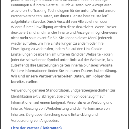
Kennungen auf Ihrem Gerät zu. Durch Auswahl von Akzeptieren
aktivieren Sie Tracking-Technologien für die unter „Wir und unsere
Partner verarbeiten Daten, um Ihnen Dienste bereitzustellen“
aufgeführten Zwecke. Durch Auswahl von Alle ablehnen oder
Widerruf Ihrer Einwilligung werden diese deaktiviert. Wenn Tracker
deaktiviert sind, sind manche Inhalte und Anzeigen möglicherweise
nicht mehr so relevant für Sie. Sie können dieses Menü jederzeit
wieder aufrufen, um Ihre Einstellungen zu ändern oder Ihre
Einwilligung zu widerrufen, indem Sie auf den Link Cookie
Einstellungen bearbeiten am unteren Rand der Webseite klicken
Wir über uns
Mediadaten
Kontakt
Jobs
[oder das schwebende Symbol unten links auf der Webseite, falls
Datenschutz
Impressum
AGB Anzeigekunden
zutreffend]. Ihre Einstellungen gelten innerhalb unseres Website.
AGB Website
Ehrenkodex
Politische Werbung
Weitere Informationen finden Sie in unserer Datenschutzerklärung.
Wir und unsere Partner verarbeiten Daten, um Folgendes
bereitzustellen:
Weitere Angebote des Medienhauses Wimmer
Verwendung genauer Standortdaten. Endgeräteeigenschaften zur
Identifikation aktiv abfragen. Speichern von oder Zugriff auf
TV1
di-mog-i.at
OÖNow
Ischler Woche
Informationen auf einem Endgerät. Personalisierte Werbung und
Life Radio
OÖNachrichten
OÖN Immobilien
Inhalte, Messung von Werbeleistung und der Performance von
OÖN Karriere
OÖN Reise
Promenaden Galerien
Inhalten, Zielgruppenforschung sowie Entwicklung und
Regionaljobs
wasistlos.at
wirtrauern.at
Verbesserung von Angeboten.
Liste der Partner (Lieferanten)