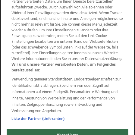
Partner verarbeiten Daten, um Ihnen Dienste bereitzustellen“
aufgeführten Zwecke. Durch Auswahl von Alle ablehnen oder
Widerruf Ihrer Einwilligung werden diese deaktiviert. Wenn Tracker
deaktiviert sind, sind manche Inhalte und Anzeigen möglicherweise
nicht mehr so relevant für Sie. Sie können dieses Menü jederzeit
wieder aufrufen, um Ihre Einstellungen zu ändern oder Ihre
Einwilligung zu widerrufen, indem Sie auf den Link Cookie
Einstellungen bearbeiten am unteren Rand der Webseite klicken
Wir über uns
Mediadaten
Kontakt
Jobs
[oder das schwebende Symbol unten links auf der Webseite, falls
Datenschutz
Impressum
AGB Anzeigekunden
zutreffend]. Ihre Einstellungen gelten innerhalb unseres Website.
AGB Website
Ehrenkodex
Politische Werbung
Weitere Informationen finden Sie in unserer Datenschutzerklärung.
Wir und unsere Partner verarbeiten Daten, um Folgendes
bereitzustellen:
Weitere Angebote des Medienhauses Wimmer
Verwendung genauer Standortdaten. Endgeräteeigenschaften zur
Identifikation aktiv abfragen. Speichern von oder Zugriff auf
TV1
di-mog-i.at
OÖNow
Ischler Woche
Informationen auf einem Endgerät. Personalisierte Werbung und
Life Radio
OÖNachrichten
OÖN Immobilien
Inhalte, Messung von Werbeleistung und der Performance von
OÖN Karriere
OÖN Reise
Promenaden Galerien
Inhalten, Zielgruppenforschung sowie Entwicklung und
Regionaljobs
wasistlos.at
wirtrauern.at
Verbesserung von Angeboten.
Liste der Partner (Lieferanten)