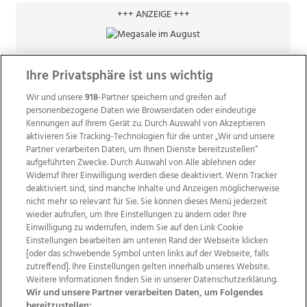
+++ ANZEIGE +++
Ihre Privatsphäre ist uns wichtig
Wir und unsere
918
-Partner speichern und greifen auf
personenbezogene Daten wie Browserdaten oder eindeutige
Kennungen auf Ihrem Gerät zu. Durch Auswahl von Akzeptieren
aktivieren Sie Tracking-Technologien für die unter „Wir und unsere
Partner verarbeiten Daten, um Ihnen Dienste bereitzustellen“
aufgeführten Zwecke. Durch Auswahl von Alle ablehnen oder
Widerruf Ihrer Einwilligung werden diese deaktiviert. Wenn Tracker
deaktiviert sind, sind manche Inhalte und Anzeigen möglicherweise
nicht mehr so relevant für Sie. Sie können dieses Menü jederzeit
wieder aufrufen, um Ihre Einstellungen zu ändern oder Ihre
Einwilligung zu widerrufen, indem Sie auf den Link Cookie
Einstellungen bearbeiten am unteren Rand der Webseite klicken
Wir über uns
Mediadaten
Kontakt
Jobs
[oder das schwebende Symbol unten links auf der Webseite, falls
Datenschutz
Impressum
AGB Anzeigekunden
zutreffend]. Ihre Einstellungen gelten innerhalb unseres Website.
AGB Website
Ehrenkodex
Politische Werbung
Weitere Informationen finden Sie in unserer Datenschutzerklärung.
Wir und unsere Partner verarbeiten Daten, um Folgendes
bereitzustellen: