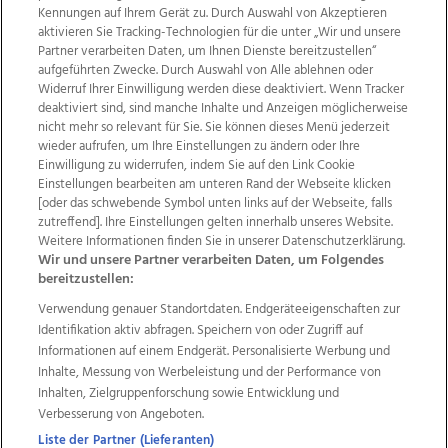
Kennungen auf Ihrem Gerät zu. Durch Auswahl von Akzeptieren
aktivieren Sie Tracking-Technologien für die unter „Wir und unsere
Partner verarbeiten Daten, um Ihnen Dienste bereitzustellen“
aufgeführten Zwecke. Durch Auswahl von Alle ablehnen oder
Widerruf Ihrer Einwilligung werden diese deaktiviert. Wenn Tracker
deaktiviert sind, sind manche Inhalte und Anzeigen möglicherweise
nicht mehr so relevant für Sie. Sie können dieses Menü jederzeit
wieder aufrufen, um Ihre Einstellungen zu ändern oder Ihre
Einwilligung zu widerrufen, indem Sie auf den Link Cookie
Einstellungen bearbeiten am unteren Rand der Webseite klicken
Wir über uns
Mediadaten
Kontakt
Jobs
[oder das schwebende Symbol unten links auf der Webseite, falls
Datenschutz
Impressum
AGB Anzeigekunden
zutreffend]. Ihre Einstellungen gelten innerhalb unseres Website.
AGB Website
Ehrenkodex
Politische Werbung
Weitere Informationen finden Sie in unserer Datenschutzerklärung.
Wir und unsere Partner verarbeiten Daten, um Folgendes
bereitzustellen:
Weitere Angebote des Medienhauses Wimmer
Verwendung genauer Standortdaten. Endgeräteeigenschaften zur
Identifikation aktiv abfragen. Speichern von oder Zugriff auf
TV1
di-mog-i.at
OÖNow
Ischler Woche
Informationen auf einem Endgerät. Personalisierte Werbung und
Life Radio
OÖNachrichten
OÖN Immobilien
Inhalte, Messung von Werbeleistung und der Performance von
OÖN Karriere
OÖN Reise
Promenaden Galerien
Inhalten, Zielgruppenforschung sowie Entwicklung und
Regionaljobs
wasistlos.at
wirtrauern.at
Verbesserung von Angeboten.
Liste der Partner (Lieferanten)