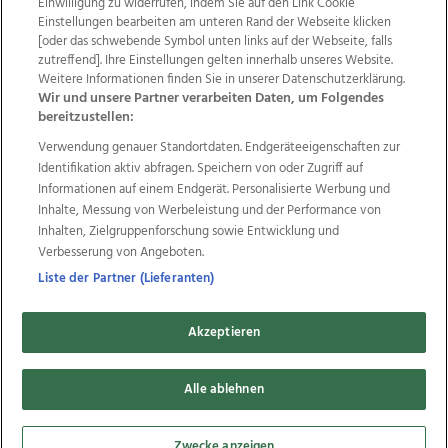
Einwilligung zu widerrufen, indem Sie auf den Link Cookie
Einstellungen bearbeiten am unteren Rand der Webseite klicken
Wir über uns
Mediadaten
Kontakt
Jobs
[oder das schwebende Symbol unten links auf der Webseite, falls
Datenschutz
Impressum
AGB Anzeigekunden
zutreffend]. Ihre Einstellungen gelten innerhalb unseres Website.
AGB Website
Ehrenkodex
Politische Werbung
Weitere Informationen finden Sie in unserer Datenschutzerklärung.
Wir und unsere Partner verarbeiten Daten, um Folgendes
bereitzustellen:
Weitere Angebote des Medienhauses Wimmer
Verwendung genauer Standortdaten. Endgeräteeigenschaften zur
Identifikation aktiv abfragen. Speichern von oder Zugriff auf
TV1
di-mog-i.at
OÖNow
Ischler Woche
Informationen auf einem Endgerät. Personalisierte Werbung und
Life Radio
OÖNachrichten
OÖN Immobilien
Inhalte, Messung von Werbeleistung und der Performance von
OÖN Karriere
OÖN Reise
Promenaden Galerien
Inhalten, Zielgruppenforschung sowie Entwicklung und
Regionaljobs
wasistlos.at
wirtrauern.at
Verbesserung von Angeboten.
Liste der Partner (Lieferanten)
Copyrights © 2026 Tips Zeitungs GmbH & Co KG
Akzeptieren
developed by
11x11.net
Alle ablehnen
Cookie Einstellungen bearbeiten
Zwecke anzeigen