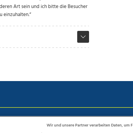
deren Art sein und ich bitte die Besucher
 einzuhalten.“
chutz
Impressum
AGB Anzeigekunden
AGB Website
Eh
Wir und unsere Partner verarbeiten Daten, um F