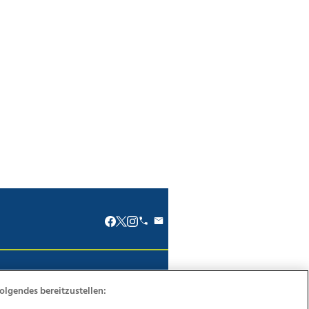
renkodex
Politische Werbung
olgendes bereitzustellen: