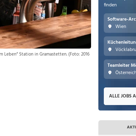
finden
Software-Arc
Wien
Küchenleitu
Vöcklabr
 Leben“ Station in Gramastetten. (Foto: 2016
Teamleiter M
Österreic
ALLE JOBS 
AKT