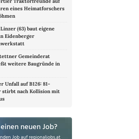
rtler Traktorfreunde auf
ren eines Heimatforschers
böhmen
 Linzer (63) baut eigene
in Eidenberger
nwerkstatt
tettner Gemeinderat
eßt weitere Baugründe in
r Unfall auf B126: 81-
 stirbt nach Kollision mit
us
 einen neuen Job?
enden Job auf
regionaljobs.at