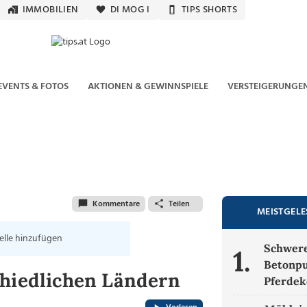
IMMOBILIEN
DI MOG I
TIPS SHORTS
EVENTS & FOTOS
AKTIONEN & GEWINNSPIELE
VERSTEIGERUNGE
Kommentare
Teilen
MEISTGEL
elle hinzufügen
Schwere
1.
Betonpu
chiedlichen Ländern
Pferdek