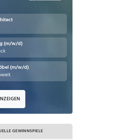
hitect
ng (m/w/d)
uck
öbel (m/w/d)
hweit
ANZEIGEN
UELLE GEWINNSPIELE