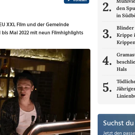
Vorlesen
Mühlvie
2.
den Spu
in Süd
U XXL Film und der Gemeinde
Blinder
3.
is Mai 2022 mit neun Filmhighlights
Krippe 
Krippe
Gramas
4.
beschli
Hals
Tödliche
5.
Jähriger
Linienb
Suchst du
Jetzt den pass