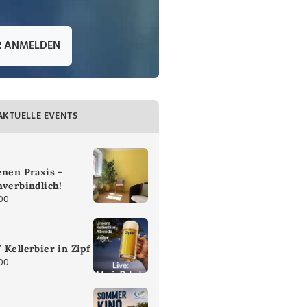
R ANMELDEN
AKTUELLE EVENTS
enen Praxis -
nverbindlich!
:00
 Kellerbier in Zipf
:00