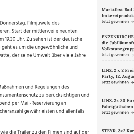
Marktfest Bad 
Imkereiproduk
Jetzt gewinnen
Donnerstag, Filmjuwele des
ren. Start der mittlerweile neunten
ENZENKIRCHEN.
m 19.30 Uhr. Zu sehen ist der deutsche
die Jubiläumsf
e geht es um die ungewöhnliche und
Volkstanzgrupp
atte, der seine Umwelt über viele Jahre
Jetzt gewinnen
LINZ. 2 x 2 Fre
Party, 12. Augu
Jetzt gewinnen
en Maßnahmen und Regelungen des
Konsumentenschutz zu berücksichtigen und
LINZ. 2x 30 Eu
abend per Mail-Reservierung an
Fahrtguthaben
cheranzahl gewährleisten und allenfalls
Jetzt gewinnen
STEYR. 3x2 Kar
owie die Trailer zu den Filmen sind auf der