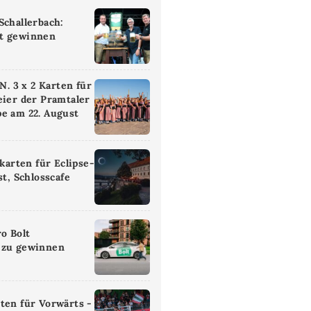
Schallerbach:
t gewinnen
 3 x 2 Karten für
eier der Pramtaler
e am 22. August
ikarten für Eclipse-
st, Schlosscafe
ro Bolt
 zu gewinnen
ten für Vorwärts -