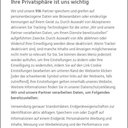
ZUR NACHRICHTENÜBERSICHT
Ihre Privatsphäre ist uns wichtig
Wir und unsere
918
-Partner speichern und greifen auf
personenbezogene Daten wie Browserdaten oder eindeutige
Kennungen auf Ihrem Gerät zu. Durch Auswahl von Akzeptieren
aktivieren Sie Tracking-Technologien für die unter „Wir und unsere
Partner verarbeiten Daten, um Ihnen Dienste bereitzustellen“
aufgeführten Zwecke. Durch Auswahl von Alle ablehnen oder
Widerruf Ihrer Einwilligung werden diese deaktiviert. Wenn Tracker
deaktiviert sind, sind manche Inhalte und Anzeigen möglicherweise
nicht mehr so relevant für Sie. Sie können dieses Menü jederzeit
wieder aufrufen, um Ihre Einstellungen zu ändern oder Ihre
Einwilligung zu widerrufen, indem Sie auf den Link Cookie
Einstellungen bearbeiten am unteren Rand der Webseite klicken
Wir über uns
Mediadaten
Kontakt
Jobs
[oder das schwebende Symbol unten links auf der Webseite, falls
zutreffend]. Ihre Einstellungen gelten innerhalb unseres Website.
Datenschutz
Impressum
AGB Anzeigekunden
Weitere Informationen finden Sie in unserer Datenschutzerklärung.
AGB Website
Ehrenkodex
Politische Werbung
Wir und unsere Partner verarbeiten Daten, um Folgendes
bereitzustellen:
Verwendung genauer Standortdaten. Endgeräteeigenschaften zur
Weitere Angebote des Medienhauses Wimmer
Identifikation aktiv abfragen. Speichern von oder Zugriff auf
TV1
di-mog-i.at
OÖNow
Ischler Woche
Informationen auf einem Endgerät. Personalisierte Werbung und
Life Radio
OÖNachrichten
OÖN Immobilien
Inhalte, Messung von Werbeleistung und der Performance von