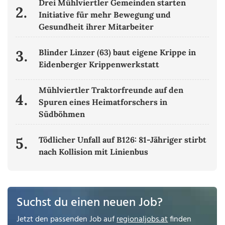
Drei Mühlviertler Gemeinden starten
2.
Initiative für mehr Bewegung und
Gesundheit ihrer Mitarbeiter
3.
Blinder Linzer (63) baut eigene Krippe in
Eidenberger Krippenwerkstatt
Mühlviertler Traktorfreunde auf den
4.
Spuren eines Heimatforschers in
Südböhmen
5.
Tödlicher Unfall auf B126: 81-Jähriger stirbt
nach Kollision mit Linienbus
Suchst du einen neuen Job?
Jetzt den passenden Job auf
regionaljobs.at
finden