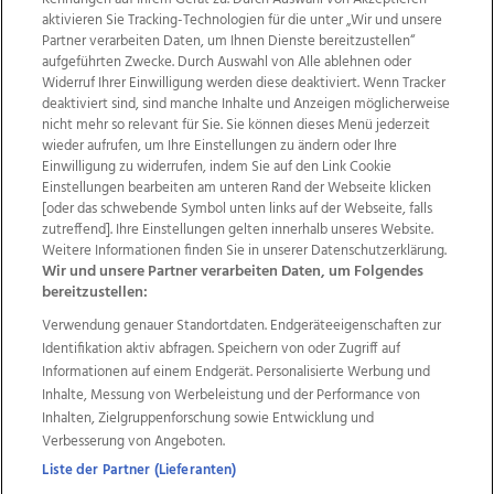
aktivieren Sie Tracking-Technologien für die unter „Wir und unsere
Partner verarbeiten Daten, um Ihnen Dienste bereitzustellen“
aufgeführten Zwecke. Durch Auswahl von Alle ablehnen oder
Widerruf Ihrer Einwilligung werden diese deaktiviert. Wenn Tracker
deaktiviert sind, sind manche Inhalte und Anzeigen möglicherweise
nicht mehr so relevant für Sie. Sie können dieses Menü jederzeit
wieder aufrufen, um Ihre Einstellungen zu ändern oder Ihre
Einwilligung zu widerrufen, indem Sie auf den Link Cookie
Einstellungen bearbeiten am unteren Rand der Webseite klicken
Wir über uns
Mediadaten
Kontakt
Jobs
[oder das schwebende Symbol unten links auf der Webseite, falls
Datenschutz
Impressum
AGB Anzeigekunden
zutreffend]. Ihre Einstellungen gelten innerhalb unseres Website.
AGB Website
Ehrenkodex
Politische Werbung
Weitere Informationen finden Sie in unserer Datenschutzerklärung.
Wir und unsere Partner verarbeiten Daten, um Folgendes
bereitzustellen:
Weitere Angebote des Medienhauses Wimmer
Verwendung genauer Standortdaten. Endgeräteeigenschaften zur
Identifikation aktiv abfragen. Speichern von oder Zugriff auf
TV1
di-mog-i.at
OÖNow
Ischler Woche
Informationen auf einem Endgerät. Personalisierte Werbung und
Life Radio
OÖNachrichten
OÖN Immobilien
Inhalte, Messung von Werbeleistung und der Performance von
OÖN Karriere
OÖN Reise
Promenaden Galerien
Inhalten, Zielgruppenforschung sowie Entwicklung und
Regionaljobs
wasistlos.at
wirtrauern.at
Verbesserung von Angeboten.
Liste der Partner (Lieferanten)