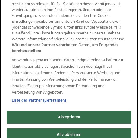
nicht mehr so relevant für Sie. Sie können dieses Menü jederzeit
wieder aufrufen, um Ihre Einstellungen zu ändern oder Ihre
Einwilligung zu widerrufen, indem Sie auf den Link Cookie
Einstellungen bearbeiten am unteren Rand der Webseite klicken
Wir über uns
Mediadaten
Kontakt
Jobs
[oder das schwebende Symbol unten links auf der Webseite, falls
Datenschutz
Impressum
AGB Anzeigekunden
zutreffend]. Ihre Einstellungen gelten innerhalb unseres Website.
AGB Website
Ehrenkodex
Politische Werbung
Weitere Informationen finden Sie in unserer Datenschutzerklärung.
Wir und unsere Partner verarbeiten Daten, um Folgendes
bereitzustellen:
Weitere Angebote des Medienhauses Wimmer
Verwendung genauer Standortdaten. Endgeräteeigenschaften zur
Identifikation aktiv abfragen. Speichern von oder Zugriff auf
TV1
di-mog-i.at
OÖNow
Ischler Woche
Informationen auf einem Endgerät. Personalisierte Werbung und
Life Radio
OÖNachrichten
OÖN Immobilien
Inhalte, Messung von Werbeleistung und der Performance von
OÖN Karriere
OÖN Reise
Promenaden Galerien
Inhalten, Zielgruppenforschung sowie Entwicklung und
Regionaljobs
wasistlos.at
wirtrauern.at
Verbesserung von Angeboten.
Liste der Partner (Lieferanten)
Copyrights © 2026 Tips Zeitungs GmbH & Co KG
Akzeptieren
developed by
11x11.net
Alle ablehnen