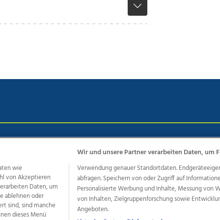
chutz
Impressum
AGB Anzeigekunden
AGB Website
Eh
Wir und unsere Partner verarbeiten Daten, um F
aten wie
Verwendung genauer Standortdaten. Endgeräteeigensc
hl von Akzeptieren
abfragen. Speichern von oder Zugriff auf Information
ere Angebote des Medienhauses Wimmer
 verarbeiten Daten, um
Personalisierte Werbung und Inhalte, Messung von 
dio
OÖNachrichten
OÖN Immobilien
OÖN Karriere
OÖN 
le ablehnen oder
von Inhalten, Zielgruppenforschung sowie Entwickl
ert sind, sind manche
ionaljobs
wasistlos.at
wirtrauern.at
Angeboten.
önnen dieses Menü