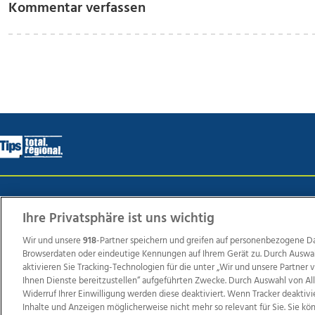
Kommentar verfassen
Wir über uns
Mediadaten
Kontakt
Jobs
Datens
Ihre Privatsphäre ist uns wichtig
Wir und unsere
918
-Partner speichern und greifen auf personenbezogene D
Browserdaten oder eindeutige Kennungen auf Ihrem Gerät zu. Durch Auswa
Weit
aktivieren Sie Tracking-Technologien für die unter „Wir und unsere Partner
TV1
di-mog-i.at
OÖNow
Ischler Woche
Life Ra
Ihnen Dienste bereitzustellen“ aufgeführten Zwecke. Durch Auswahl von Al
Widerruf Ihrer Einwilligung werden diese deaktiviert. Wenn Tracker deaktivi
Reg
Inhalte und Anzeigen möglicherweise nicht mehr so relevant für Sie. Sie k