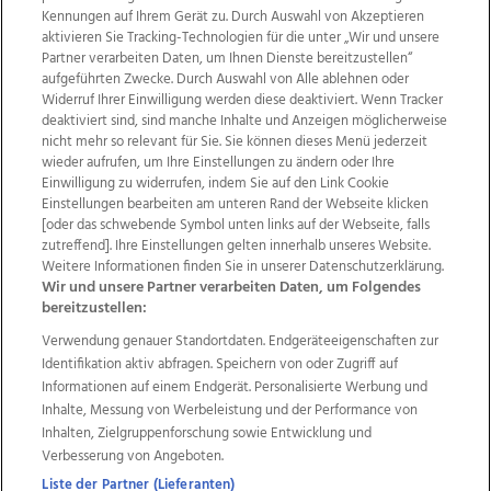
Kennungen auf Ihrem Gerät zu. Durch Auswahl von Akzeptieren
aktivieren Sie Tracking-Technologien für die unter „Wir und unsere
Partner verarbeiten Daten, um Ihnen Dienste bereitzustellen“
aufgeführten Zwecke. Durch Auswahl von Alle ablehnen oder
Widerruf Ihrer Einwilligung werden diese deaktiviert. Wenn Tracker
deaktiviert sind, sind manche Inhalte und Anzeigen möglicherweise
nicht mehr so relevant für Sie. Sie können dieses Menü jederzeit
wieder aufrufen, um Ihre Einstellungen zu ändern oder Ihre
Einwilligung zu widerrufen, indem Sie auf den Link Cookie
Einstellungen bearbeiten am unteren Rand der Webseite klicken
Wir über uns
Mediadaten
Kontakt
Jobs
[oder das schwebende Symbol unten links auf der Webseite, falls
Datenschutz
Impressum
AGB Anzeigekunden
zutreffend]. Ihre Einstellungen gelten innerhalb unseres Website.
AGB Website
Ehrenkodex
Politische Werbung
Weitere Informationen finden Sie in unserer Datenschutzerklärung.
Wir und unsere Partner verarbeiten Daten, um Folgendes
bereitzustellen:
Weitere Angebote des Medienhauses Wimmer
Verwendung genauer Standortdaten. Endgeräteeigenschaften zur
Identifikation aktiv abfragen. Speichern von oder Zugriff auf
TV1
di-mog-i.at
OÖNow
Ischler Woche
Informationen auf einem Endgerät. Personalisierte Werbung und
Life Radio
OÖNachrichten
OÖN Immobilien
Inhalte, Messung von Werbeleistung und der Performance von
OÖN Karriere
OÖN Reise
Promenaden Galerien
Inhalten, Zielgruppenforschung sowie Entwicklung und
Regionaljobs
wasistlos.at
wirtrauern.at
Verbesserung von Angeboten.
Liste der Partner (Lieferanten)