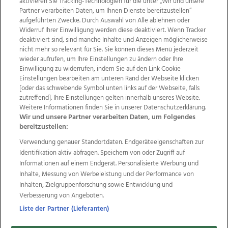
aktivieren Sie Tracking-Technologien für die unter „Wir und unsere
Partner verarbeiten Daten, um Ihnen Dienste bereitzustellen“
aufgeführten Zwecke. Durch Auswahl von Alle ablehnen oder
Widerruf Ihrer Einwilligung werden diese deaktiviert. Wenn Tracker
deaktiviert sind, sind manche Inhalte und Anzeigen möglicherweise
nicht mehr so relevant für Sie. Sie können dieses Menü jederzeit
wieder aufrufen, um Ihre Einstellungen zu ändern oder Ihre
Einwilligung zu widerrufen, indem Sie auf den Link Cookie
Einstellungen bearbeiten am unteren Rand der Webseite klicken
Wir über uns
Mediadaten
Kontakt
Jobs
[oder das schwebende Symbol unten links auf der Webseite, falls
Datenschutz
Impressum
AGB Anzeigekunden
zutreffend]. Ihre Einstellungen gelten innerhalb unseres Website.
AGB Website
Ehrenkodex
Politische Werbung
Weitere Informationen finden Sie in unserer Datenschutzerklärung.
Wir und unsere Partner verarbeiten Daten, um Folgendes
bereitzustellen:
Weitere Angebote des Medienhauses Wimmer
Verwendung genauer Standortdaten. Endgeräteeigenschaften zur
Identifikation aktiv abfragen. Speichern von oder Zugriff auf
TV1
di-mog-i.at
OÖNow
Ischler Woche
Informationen auf einem Endgerät. Personalisierte Werbung und
Life Radio
OÖNachrichten
OÖN Immobilien
Inhalte, Messung von Werbeleistung und der Performance von
OÖN Karriere
OÖN Reise
Promenaden Galerien
Inhalten, Zielgruppenforschung sowie Entwicklung und
Regionaljobs
wasistlos.at
wirtrauern.at
Verbesserung von Angeboten.
Liste der Partner (Lieferanten)