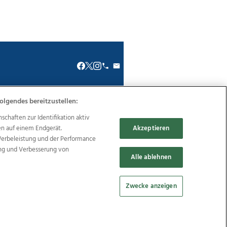
olgendes bereitzustellen:
renkodex
Politische Werbung
haften zur Identifikation aktiv
en auf einem Endgerät.
Akzeptieren
Werbeleistung und der Performance
ung und Verbesserung von
Alle ablehnen
Reise
Promenaden Galerien
Zwecke anzeigen
Cookie Einstellungen bearbeiten