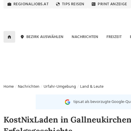
REGIONALJOBS.AT
TIPS REISEN
PRINT ANZEIGE
BEZIRK AUSWÄHLEN
NACHRICHTEN
FREIZEIT
Home
Nachrichten
Urfahr-Umgebung
Land & Leute
tips.at als bevorzugte Google-Qu
KostNixLaden in Gallneukirchen 