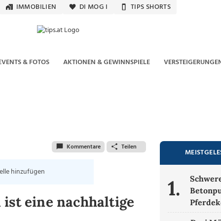
IMMOBILIEN
DI MOG I
TIPS SHORTS
EVENTS & FOTOS
AKTIONEN & GEWINNSPIELE
VERSTEIGERUNGE
Kommentare
Teilen
MEISTGEL
elle hinzufügen
Schwere
1.
Betonpu
ist eine nachhaltige
Pferdek