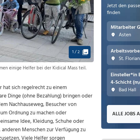
Jetzt den pass
finden
Mitarbeiter 
Asten
Arbeitsvorbe
1 / 2
St. Floria
n einige Helfer bei der Kidical Mass teil.
Einsteller*in
4-Schicht (m
 hat sich regelrecht zu einem
Bad Hall
re Dinge (ohne Bezahlung) bringen oder
f dem Nachhauseweg, Besucher von
n, um Ordnung zu machen oder
ALLE JOBS 
emeinsame Idee, Kleidung, Schuhe oder
n, anderen Menschen zur Verfügung zu
usetzen. Viele Helfer sorgen