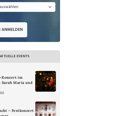
R ANMELDEN
AKTUELLE EVENTS
-Konzert im
t Sarah Maria und
:00
cht – Festkonzert
mmer