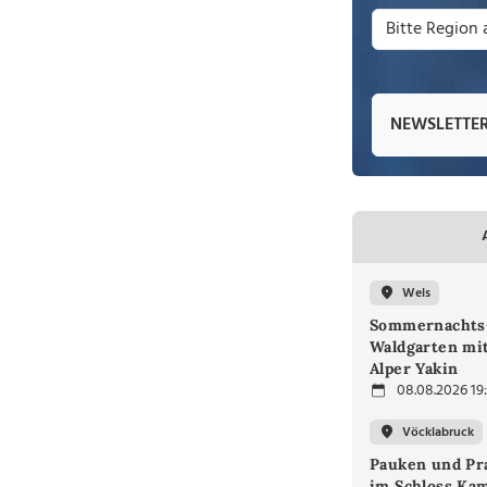
NEWSLETTE
Wels
Sommernachts
Waldgarten mi
Alper Yakin
08.08.2026 19
Vöcklabruck
Pauken und Pra
im Schloss Ka