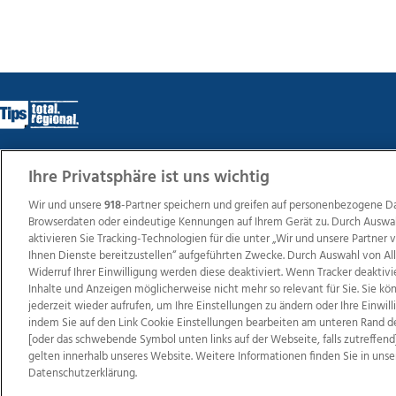
Ihre Privatsphäre ist uns wichtig
Wir über uns
Mediadaten
Kontakt
Jobs
Datens
Wir und unsere
918
-Partner speichern und greifen auf personenbezogene D
Browserdaten oder eindeutige Kennungen auf Ihrem Gerät zu. Durch Auswa
aktivieren Sie Tracking-Technologien für die unter „Wir und unsere Partner
Ihnen Dienste bereitzustellen“ aufgeführten Zwecke. Durch Auswahl von Al
Weit
Widerruf Ihrer Einwilligung werden diese deaktiviert. Wenn Tracker deaktivi
TV1
di-mog-i.at
OÖNow
Ischler Woche
Life Ra
Inhalte und Anzeigen möglicherweise nicht mehr so relevant für Sie. Sie k
Reg
jederzeit wieder aufrufen, um Ihre Einstellungen zu ändern oder Ihre Einwil
indem Sie auf den Link Cookie Einstellungen bearbeiten am unteren Rand d
[oder das schwebende Symbol unten links auf der Webseite, falls zutreffend]
gelten innerhalb unseres Website. Weitere Informationen finden Sie in unse
Datenschutzerklärung.
Copyrights © 2026 Tips Zeitungs GmbH & Co KG