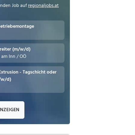
enden Job auf
regionaljobs.at
Getriebemontage
reiter (m/w/d)
n am Inn / OÖ
 Extrusion - Tagschicht oder
/w/d)
ANZEIGEN