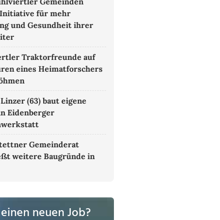
hlviertler Gemeinden
Initiative für mehr
g und Gesundheit ihrer
iter
rtler Traktorfreunde auf
ren eines Heimatforschers
böhmen
 Linzer (63) baut eigene
in Eidenberger
nwerkstatt
tettner Gemeinderat
eßt weitere Baugründe in
 einen neuen Job?