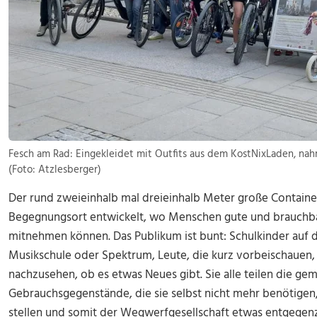
Fesch am Rad: Eingekleidet mit Outfits aus dem KostNixLaden, nahme
(Foto: Atzlesberger)
Der rund zweieinhalb mal dreieinhalb Meter große Container
Begegnungsort entwickelt, wo Menschen gute und brauchba
mitnehmen können. Das Publikum ist bunt: Schulkinder au
Musikschule oder Spektrum, Leute, die kurz vorbeischaue
nachzusehen, ob es etwas Neues gibt. Sie alle teilen die g
Gebrauchsgegenstände, die sie selbst nicht mehr benötige
stellen und somit der Wegwerfgesellschaft etwas entgegenz