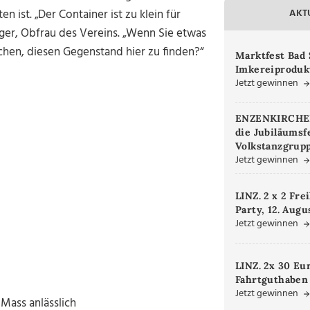
 ist. „Der Container ist zu klein für
AKT
ger, Obfrau des Vereins. „Wenn Sie etwas
chen, diesen Gegenstand hier zu finden?“
Marktfest Bad 
Imkereiproduk
Jetzt gewinnen
ENZENKIRCHEN.
die Jubiläumsf
Volkstanzgrupp
Jetzt gewinnen
LINZ. 2 x 2 Fre
Party, 12. Augu
Jetzt gewinnen
LINZ. 2x 30 Eu
Fahrtguthaben
Jetzt gewinnen
Mass anlässlich