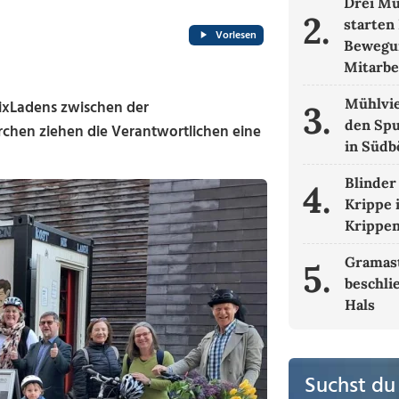
Drei Mü
2.
starten 
Vorlesen
Bewegun
Mitarbe
Mühlvie
ixLadens zwischen der
3.
den Spu
chen ziehen die Verantwortlichen eine
in Süd
Blinder
4.
Krippe 
Krippe
Gramas
5.
beschli
Hals
Suchst du