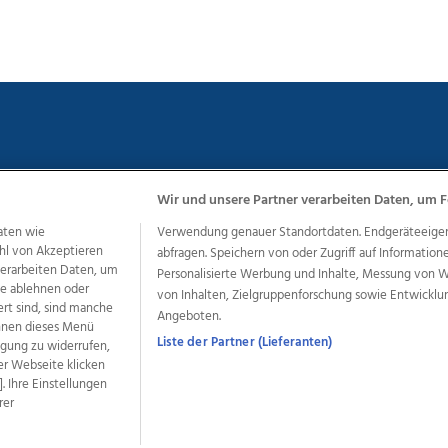
Wir und unsere Partner verarbeiten Daten, um F
chutz
Impressum
AGB Anzeigekunden
AGB Website
Eh
aten wie
Verwendung genauer Standortdaten. Endgeräteeigensc
hl von Akzeptieren
abfragen. Speichern von oder Zugriff auf Information
 verarbeiten Daten, um
Personalisierte Werbung und Inhalte, Messung von 
le ablehnen oder
ere Angebote des Medienhauses Wimmer
von Inhalten, Zielgruppenforschung sowie Entwickl
ert sind, sind manche
Angeboten.
dio
OÖNachrichten
OÖN Immobilien
OÖN Karriere
OÖN 
önnen dieses Menü
ionaljobs
wasistlos.at
wirtrauern.at
Liste der Partner (Lieferanten)
ligung zu widerrufen,
er Webseite klicken
. Ihre Einstellungen
rer
developed by
11x11.net