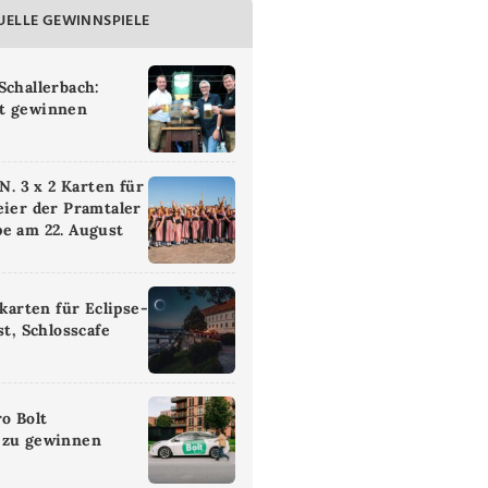
UELLE GEWINNSPIELE
Schallerbach:
t gewinnen
 3 x 2 Karten für
eier der Pramtaler
e am 22. August
ikarten für Eclipse-
st, Schlosscafe
ro Bolt
 zu gewinnen