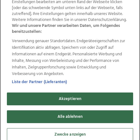
Einstellungen bearbeiten am unteren Rand der Webseite klicken
Wir über uns
Mediadaten
Kontakt
Jobs
[oder das schwebende Symbol unten links auf der Webseite, falls
zutreffend]. Ihre Einstellungen gelten innerhalb unseres Website.
Datenschutz
Impressum
AGB Anzeigekunden
Weitere Informationen finden Sie in unserer Datenschutzerklärung.
AGB Website
Ehrenkodex
Politische Werbung
Wir und unsere Partner verarbeiten Daten, um Folgendes
bereitzustellen:
Verwendung genauer Standortdaten. Endgeräteeigenschaften zur
Weitere Angebote des Medienhauses Wimmer
Identifikation aktiv abfragen. Speichern von oder Zugriff auf
TV1
di-mog-i.at
OÖNow
Ischler Woche
Informationen auf einem Endgerät. Personalisierte Werbung und
Life Radio
OÖNachrichten
OÖN Immobilien
Inhalte, Messung von Werbeleistung und der Performance von
OÖN Karriere
OÖN Reise
Promenaden Galerien
Inhalten, Zielgruppenforschung sowie Entwicklung und
Regionaljobs
wasistlos.at
wirtrauern.at
Verbesserung von Angeboten.
Liste der Partner (Lieferanten)
Akzeptieren
Copyrights © 2026 Tips Zeitungs GmbH & Co KG
Alle ablehnen
developed by
11x11.net
Cookie Einstellungen bearbeiten
Zwecke anzeigen