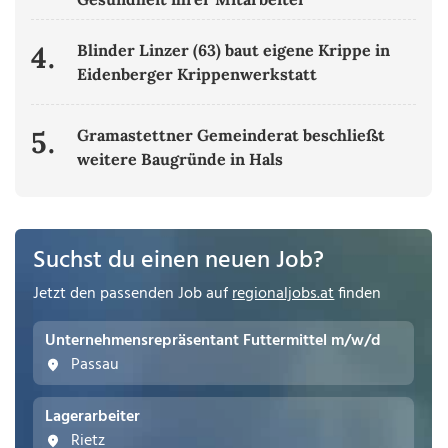
4.
Blinder Linzer (63) baut eigene Krippe in
Eidenberger Krippenwerkstatt
5.
Gramastettner Gemeinderat beschließt
weitere Baugründe in Hals
Suchst du einen neuen Job?
Jetzt den passenden Job auf
regionaljobs.at
finden
Unternehmensrepräsentant Futtermittel m/w/d
Passau
Lagerarbeiter
Rietz