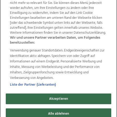
nicht mehr so relevant für Sie. Sie können dieses Menü jederzeit
wieder aufrufen, um Ihre Einstellungen zu ändern oder Ihre
Einwilligung zu widerrufen, indem Sie auf den Link Cookie
Einstellungen bearbeiten am unteren Rand der Webseite klicken
Wir über uns
Mediadaten
Kontakt
Jobs
[oder das schwebende Symbol unten links auf der Webseite, falls
zutreffend]. Ihre Einstellungen gelten innerhalb unseres Website.
Datenschutz
Impressum
AGB Anzeigekunden
Weitere Informationen finden Sie in unserer Datenschutzerklärung.
AGB Website
Ehrenkodex
Politische Werbung
Wir und unsere Partner verarbeiten Daten, um Folgendes
bereitzustellen:
Verwendung genauer Standortdaten. Endgeräteeigenschaften zur
Weitere Angebote des Medienhauses Wimmer
Identifikation aktiv abfragen. Speichern von oder Zugriff auf
TV1
di-mog-i.at
OÖNow
Ischler Woche
Informationen auf einem Endgerät. Personalisierte Werbung und
Life Radio
OÖNachrichten
OÖN Immobilien
Inhalte, Messung von Werbeleistung und der Performance von
OÖN Karriere
OÖN Reise
Promenaden Galerien
Inhalten, Zielgruppenforschung sowie Entwicklung und
Regionaljobs
wasistlos.at
wirtrauern.at
Verbesserung von Angeboten.
Liste der Partner (Lieferanten)
Akzeptieren
Copyrights © 2026 Tips Zeitungs GmbH & Co KG
Alle ablehnen
developed by
11x11.net