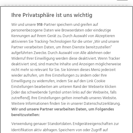
Ihre Privatsphäre ist uns wichtig
Wir und unsere
918
-Partner speichern und greifen auf
personenbezogene Daten wie Browserdaten oder eindeutige
Kennungen auf Ihrem Gerät zu. Durch Auswahl von Akzeptieren
aktivieren Sie Tracking-Technologien für die unter „Wir und unsere
Partner verarbeiten Daten, um Ihnen Dienste bereitzustellen“
aufgeführten Zwecke. Durch Auswahl von Alle ablehnen oder
Widerruf Ihrer Einwilligung werden diese deaktiviert. Wenn Tracker
deaktiviert sind, sind manche Inhalte und Anzeigen möglicherweise
nicht mehr so relevant für Sie. Sie können dieses Menü jederzeit
wieder aufrufen, um Ihre Einstellungen zu ändern oder Ihre
Einwilligung zu widerrufen, indem Sie auf den Link Cookie
Einstellungen bearbeiten am unteren Rand der Webseite klicken
Wir über uns
Mediadaten
Kontakt
Jobs
[oder das schwebende Symbol unten links auf der Webseite, falls
Datenschutz
Impressum
AGB Anzeigekunden
zutreffend]. Ihre Einstellungen gelten innerhalb unseres Website.
AGB Website
Ehrenkodex
Politische Werbung
Weitere Informationen finden Sie in unserer Datenschutzerklärung.
Wir und unsere Partner verarbeiten Daten, um Folgendes
bereitzustellen:
Weitere Angebote des Medienhauses Wimmer
Verwendung genauer Standortdaten. Endgeräteeigenschaften zur
Identifikation aktiv abfragen. Speichern von oder Zugriff auf
TV1
di-mog-i.at
OÖNow
Ischler Woche