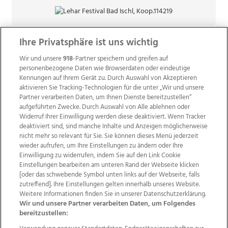
Ihre Privatsphäre ist uns wichtig
Wir und unsere
918
-Partner speichern und greifen auf
personenbezogene Daten wie Browserdaten oder eindeutige
Kennungen auf Ihrem Gerät zu. Durch Auswahl von Akzeptieren
aktivieren Sie Tracking-Technologien für die unter „Wir und unsere
Partner verarbeiten Daten, um Ihnen Dienste bereitzustellen“
aufgeführten Zwecke. Durch Auswahl von Alle ablehnen oder
Widerruf Ihrer Einwilligung werden diese deaktiviert. Wenn Tracker
deaktiviert sind, sind manche Inhalte und Anzeigen möglicherweise
nicht mehr so relevant für Sie. Sie können dieses Menü jederzeit
wieder aufrufen, um Ihre Einstellungen zu ändern oder Ihre
Einwilligung zu widerrufen, indem Sie auf den Link Cookie
Einstellungen bearbeiten am unteren Rand der Webseite klicken
Wir über uns
Mediadaten
Kontakt
Jobs
[oder das schwebende Symbol unten links auf der Webseite, falls
Datenschutz
Impressum
AGB Anzeigekunden
zutreffend]. Ihre Einstellungen gelten innerhalb unseres Website.
AGB Website
Ehrenkodex
Politische Werbung
Weitere Informationen finden Sie in unserer Datenschutzerklärung.
Wir und unsere Partner verarbeiten Daten, um Folgendes
bereitzustellen: