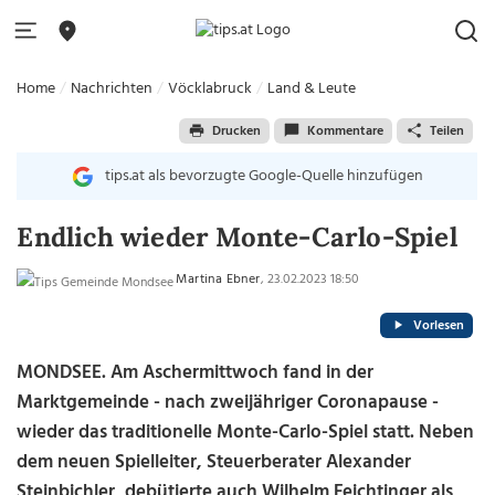
Home
Nachrichten
Vöcklabruck
Land & Leute
Drucken
Kommentare
Teilen
tips.at als bevorzugte Google-Quelle hinzufügen
Endlich wieder Monte-Carlo-Spiel
Martina Ebner
, 23.02.2023 18:50
Vorlesen
MONDSEE. Am Aschermittwoch fand in der
Marktgemeinde - nach zweijähriger Coronapause -
wieder das traditionelle Monte-Carlo-Spiel statt. Neben
dem neuen Spielleiter, Steuerberater Alexander
Steinbichler, debütierte auch Wilhelm Feichtinger als