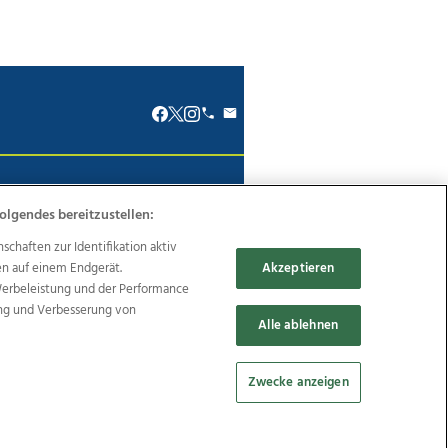
renkodex
Politische Werbung
olgendes bereitzustellen:
haften zur Identifikation aktiv
en auf einem Endgerät.
Akzeptieren
Werbeleistung und der Performance
Reise
Promenaden Galerien
ung und Verbesserung von
Alle ablehnen
Zwecke anzeigen
Cookie Einstellungen bearbeiten