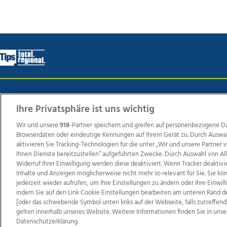
Wir über uns
Mediadaten
Kontakt
Jobs
Datens
Ihre Privatsphäre ist uns wichtig
Wir und unsere
918
-Partner speichern und greifen auf personenbezogene D
Browserdaten oder eindeutige Kennungen auf Ihrem Gerät zu. Durch Auswa
Weit
aktivieren Sie Tracking-Technologien für die unter „Wir und unsere Partner
TV1
di-mog-i.at
OÖNow
Ischler Woche
Life Ra
Ihnen Dienste bereitzustellen“ aufgeführten Zwecke. Durch Auswahl von Al
Widerruf Ihrer Einwilligung werden diese deaktiviert. Wenn Tracker deaktivi
Reg
Inhalte und Anzeigen möglicherweise nicht mehr so relevant für Sie. Sie k
jederzeit wieder aufrufen, um Ihre Einstellungen zu ändern oder Ihre Einwil
indem Sie auf den Link Cookie Einstellungen bearbeiten am unteren Rand d
[oder das schwebende Symbol unten links auf der Webseite, falls zutreffend]
Copyrights © 2026 Tips Zeitungs GmbH & Co KG
gelten innerhalb unseres Website. Weitere Informationen finden Sie in unse
Datenschutzerklärung.