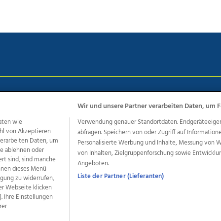
chutz
Impressum
AGB Anzeigekunden
AGB Website
Eh
Wir und unsere Partner verarbeiten Daten, um F
aten wie
Verwendung genauer Standortdaten. Endgeräteeigensc
hl von Akzeptieren
abfragen. Speichern von oder Zugriff auf Information
ere Angebote des Medienhauses Wimmer
 verarbeiten Daten, um
Personalisierte Werbung und Inhalte, Messung von 
dio
OÖNachrichten
OÖN Immobilien
OÖN Karriere
OÖN 
le ablehnen oder
von Inhalten, Zielgruppenforschung sowie Entwickl
ert sind, sind manche
ionaljobs
wasistlos.at
wirtrauern.at
Angeboten.
önnen dieses Menü
Liste der Partner (Lieferanten)
ligung zu widerrufen,
er Webseite klicken
. Ihre Einstellungen
developed by
11x11.net
rer