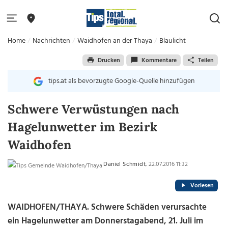
Home
Nachrichten
Waidhofen an der Thaya
Blaulicht
Drucken
Kommentare
Teilen
tips.at als bevorzugte Google-Quelle hinzufügen
Schwere Verwüstungen nach
Hagelunwetter im Bezirk
Waidhofen
Daniel Schmidt
, 22.07.2016 11:32
Vorlesen
WAIDHOFEN/THAYA. Schwere Schäden verursachte
ein Hagelunwetter am Donnerstagabend, 21. Juli im