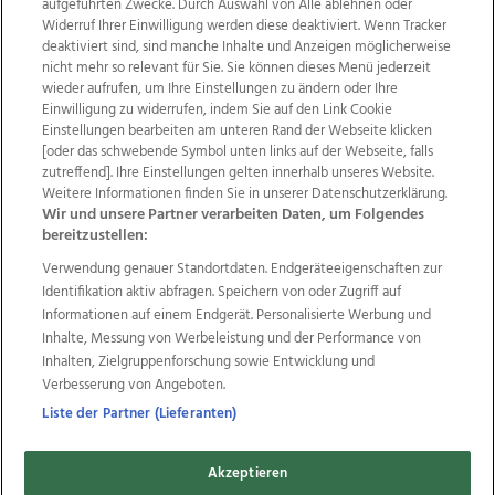
aufgeführten Zwecke. Durch Auswahl von Alle ablehnen oder
Widerruf Ihrer Einwilligung werden diese deaktiviert. Wenn Tracker
deaktiviert sind, sind manche Inhalte und Anzeigen möglicherweise
nicht mehr so relevant für Sie. Sie können dieses Menü jederzeit
wieder aufrufen, um Ihre Einstellungen zu ändern oder Ihre
Einwilligung zu widerrufen, indem Sie auf den Link Cookie
Einstellungen bearbeiten am unteren Rand der Webseite klicken
Wir über uns
Mediadaten
Kontakt
Jobs
[oder das schwebende Symbol unten links auf der Webseite, falls
zutreffend]. Ihre Einstellungen gelten innerhalb unseres Website.
Datenschutz
Impressum
AGB Anzeigekunden
Weitere Informationen finden Sie in unserer Datenschutzerklärung.
AGB Website
Ehrenkodex
Politische Werbung
Wir und unsere Partner verarbeiten Daten, um Folgendes
bereitzustellen:
Verwendung genauer Standortdaten. Endgeräteeigenschaften zur
Weitere Angebote des Medienhauses Wimmer
Identifikation aktiv abfragen. Speichern von oder Zugriff auf
TV1
di-mog-i.at
OÖNow
Ischler Woche
Informationen auf einem Endgerät. Personalisierte Werbung und
Life Radio
OÖNachrichten
OÖN Immobilien
Inhalte, Messung von Werbeleistung und der Performance von
OÖN Karriere
OÖN Reise
Promenaden Galerien
Inhalten, Zielgruppenforschung sowie Entwicklung und
Regionaljobs
wasistlos.at
wirtrauern.at
Verbesserung von Angeboten.
Liste der Partner (Lieferanten)
Akzeptieren
Copyrights © 2026 Tips Zeitungs GmbH & Co KG