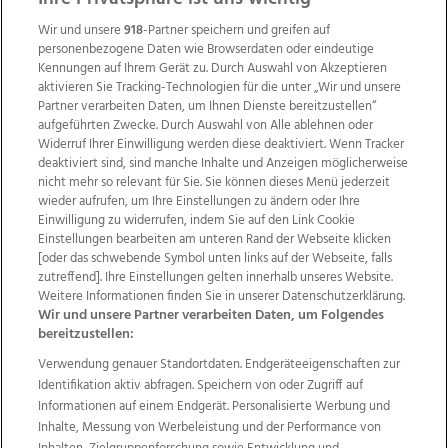
Wir und unsere
918
-Partner speichern und greifen auf
personenbezogene Daten wie Browserdaten oder eindeutige
Kennungen auf Ihrem Gerät zu. Durch Auswahl von Akzeptieren
aktivieren Sie Tracking-Technologien für die unter „Wir und unsere
Partner verarbeiten Daten, um Ihnen Dienste bereitzustellen“
aufgeführten Zwecke. Durch Auswahl von Alle ablehnen oder
Widerruf Ihrer Einwilligung werden diese deaktiviert. Wenn Tracker
deaktiviert sind, sind manche Inhalte und Anzeigen möglicherweise
nicht mehr so relevant für Sie. Sie können dieses Menü jederzeit
wieder aufrufen, um Ihre Einstellungen zu ändern oder Ihre
Einwilligung zu widerrufen, indem Sie auf den Link Cookie
Einstellungen bearbeiten am unteren Rand der Webseite klicken
Wir über uns
Mediadaten
Kontakt
Jobs
[oder das schwebende Symbol unten links auf der Webseite, falls
zutreffend]. Ihre Einstellungen gelten innerhalb unseres Website.
Datenschutz
Impressum
AGB Anzeigekunden
Weitere Informationen finden Sie in unserer Datenschutzerklärung.
AGB Website
Ehrenkodex
Politische Werbung
Wir und unsere Partner verarbeiten Daten, um Folgendes
bereitzustellen:
Verwendung genauer Standortdaten. Endgeräteeigenschaften zur
Weitere Angebote des Medienhauses Wimmer
Identifikation aktiv abfragen. Speichern von oder Zugriff auf
TV1
di-mog-i.at
OÖNow
Ischler Woche
Informationen auf einem Endgerät. Personalisierte Werbung und
Life Radio
OÖNachrichten
OÖN Immobilien
Inhalte, Messung von Werbeleistung und der Performance von
OÖN Karriere
OÖN Reise
Promenaden Galerien