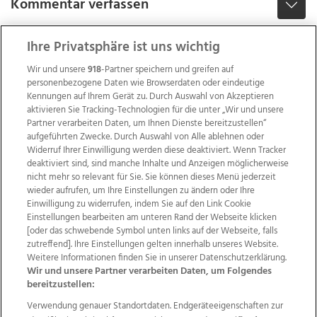
Kommentar verfassen
Ihre Privatsphäre ist uns wichtig
Wir und unsere
918
-Partner speichern und greifen auf
personenbezogene Daten wie Browserdaten oder eindeutige
Kennungen auf Ihrem Gerät zu. Durch Auswahl von Akzeptieren
aktivieren Sie Tracking-Technologien für die unter „Wir und unsere
Partner verarbeiten Daten, um Ihnen Dienste bereitzustellen“
aufgeführten Zwecke. Durch Auswahl von Alle ablehnen oder
Widerruf Ihrer Einwilligung werden diese deaktiviert. Wenn Tracker
deaktiviert sind, sind manche Inhalte und Anzeigen möglicherweise
nicht mehr so relevant für Sie. Sie können dieses Menü jederzeit
wieder aufrufen, um Ihre Einstellungen zu ändern oder Ihre
Einwilligung zu widerrufen, indem Sie auf den Link Cookie
Einstellungen bearbeiten am unteren Rand der Webseite klicken
Wir über uns
Mediadaten
Kontakt
Jobs
[oder das schwebende Symbol unten links auf der Webseite, falls
zutreffend]. Ihre Einstellungen gelten innerhalb unseres Website.
Datenschutz
Impressum
AGB Anzeigekunden
Weitere Informationen finden Sie in unserer Datenschutzerklärung.
AGB Website
Ehrenkodex
Politische Werbung
Wir und unsere Partner verarbeiten Daten, um Folgendes
bereitzustellen:
Verwendung genauer Standortdaten. Endgeräteeigenschaften zur
Weitere Angebote des Medienhauses Wimmer