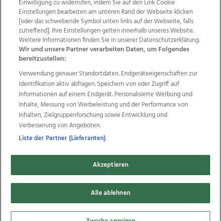
Einwilligung zu widerrufen, indem Sie auf den Link Cookie
Einstellungen bearbeiten am unteren Rand der Webseite klicken
Wir über uns
Mediadaten
Kontakt
Jobs
[oder das schwebende Symbol unten links auf der Webseite, falls
Datenschutz
Impressum
AGB Anzeigekunden
zutreffend]. Ihre Einstellungen gelten innerhalb unseres Website.
Weitere Informationen finden Sie in unserer Datenschutzerklärung.
AGB Website
Ehrenkodex
Politische Werbung
Wir und unsere Partner verarbeiten Daten, um Folgendes
bereitzustellen:
Verwendung genauer Standortdaten. Endgeräteeigenschaften zur
Weitere Angebote des Medienhauses Wimmer
Identifikation aktiv abfragen. Speichern von oder Zugriff auf
TV1
di-mog-i.at
OÖNow
Ischler Woche
Informationen auf einem Endgerät. Personalisierte Werbung und
Life Radio
OÖNachrichten
OÖN Immobilien
Inhalte, Messung von Werbeleistung und der Performance von
OÖN Karriere
OÖN Reise
Promenaden Galerien
Inhalten, Zielgruppenforschung sowie Entwicklung und
Regionaljobs
wasistlos.at
wirtrauern.at
Verbesserung von Angeboten.
Liste der Partner (Lieferanten)
Akzeptieren
Copyrights © 2026 Tips Zeitungs GmbH & Co KG
developed by
11x11.net
Alle ablehnen
Cookie Einstellungen bearbeiten