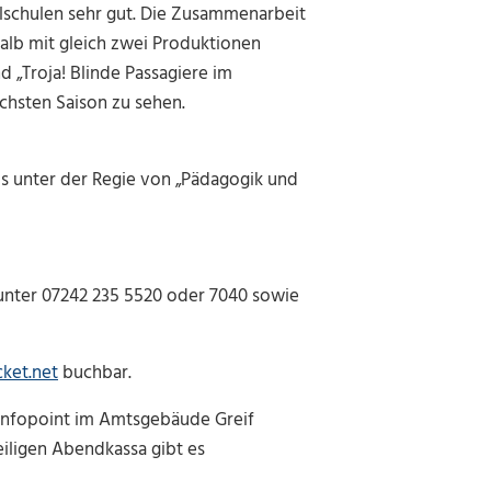
lschulen
sehr gut.
Die Zusammenarbeit
lb mit gleich zwei Produktionen
nd
„Troja! Blinde Passagiere im
chsten Saison zu sehen.
s unter der Regie von „Pädagogik und
unter
07242 235 5520 oder 7040
sowie
cket.net
buchbar.
Infopoint im Amtsgebäude Greif
iligen
Abendkassa
gibt es