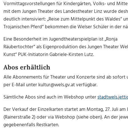
Vormittagsvorstellungen
für
Kindergärten, Volks- und Mitte
mit dem
Jungen Theater
des
Landestheater Linz
wurde desha
deutlich intensiviert: „Reise zum Mittelpunkt des Waldes“
u
Trojanischen Pferd“
bekommen die Welser Schüler in der nä
Eine Besonderheit im Jugendtheaterspielplan ist
„Ronja
Räubertochter“
als
Eigenproduktion
des
Jungen Theater Wel
Kunst“ PUK-Initiatorin Gabriele-Kirsten Lutz.
Abos erhältlich
Alle Abonnements
für Theater und Konzerte sind
ab sofort
per E-Mail unter
kultur@wels.gv.at
verfügbar.
Sämtliche Abos
sind auch im Webshop unter
stadtwels.jetti
Der Verkauf der
Einzelkarten
startet am
Montag, 27. Juli
am 
(Rainerstraße 2) oder via Webshop (siehe oben). An der jewe
gegebenenfalls
Restkarten.