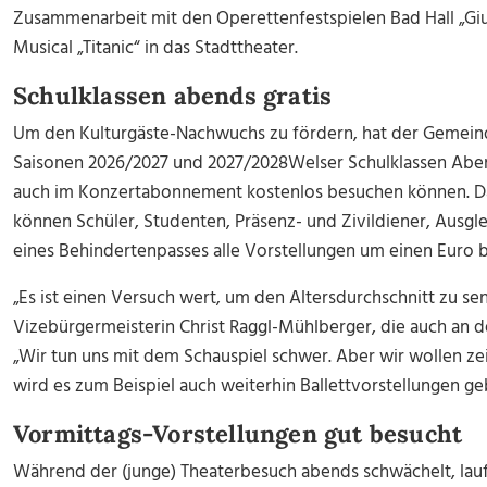
Zusammenarbeit mit den Operettenfestspielen Bad Hall „Giu
Musical „Titanic“ in das Stadttheater.
Schulklassen abends gratis
Um den Kulturgäste-Nachwuchs zu fördern, hat der Gemeind
Saisonen
2026/2027
und
2027/2028
Welser
Schulklassen
Aben
auch im Konzertabonnement
kostenlos
besuchen können. D
können
Schüler,
Studenten,
Präsenz-
und
Zivildiener,
Ausgle
eines
Behindertenpasses
alle Vorstellungen um
einen
Euro
„Es ist einen Versuch wert, um den Altersdurchschnitt zu se
Vizebürgermeisterin Christ Raggl-Mühlberger, die auch an d
„Wir tun uns mit dem Schauspiel schwer. Aber wir wollen zei
wird es zum Beispiel auch weiterhin Ballettvorstellungen ge
Vormittags-Vorstellungen gut besucht
Während der (junge) Theaterbesuch abends schwächelt, lauf