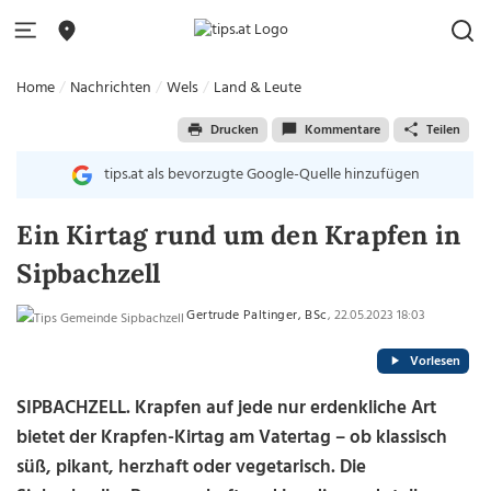
Home
Nachrichten
Wels
Land & Leute
Drucken
Kommentare
Teilen
tips.at als bevorzugte Google-Quelle hinzufügen
Ein Kirtag rund um den Krapfen in
Sipbachzell
Gertrude Paltinger, BSc
, 22.05.2023 18:03
Vorlesen
SIPBACHZELL.
Krapfen auf jede nur erdenkliche Art
bietet der Krapfen-Kirtag am Vatertag
–
ob klassisch
süß, pikant, herzhaft oder vegetarisch. Die