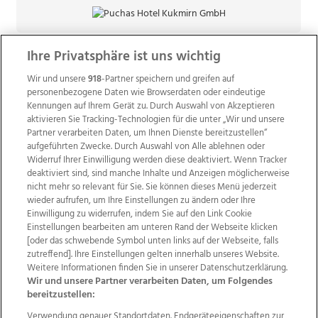
Ihre Privatsphäre ist uns wichtig
Wir und unsere
918
-Partner speichern und greifen auf
personenbezogene Daten wie Browserdaten oder eindeutige
Kennungen auf Ihrem Gerät zu. Durch Auswahl von Akzeptieren
aktivieren Sie Tracking-Technologien für die unter „Wir und unsere
Partner verarbeiten Daten, um Ihnen Dienste bereitzustellen“
aufgeführten Zwecke. Durch Auswahl von Alle ablehnen oder
Widerruf Ihrer Einwilligung werden diese deaktiviert. Wenn Tracker
deaktiviert sind, sind manche Inhalte und Anzeigen möglicherweise
nicht mehr so relevant für Sie. Sie können dieses Menü jederzeit
wieder aufrufen, um Ihre Einstellungen zu ändern oder Ihre
Einwilligung zu widerrufen, indem Sie auf den Link Cookie
Einstellungen bearbeiten am unteren Rand der Webseite klicken
Wir über uns
Mediadaten
Kontakt
Jobs
[oder das schwebende Symbol unten links auf der Webseite, falls
Datenschutz
Impressum
AGB Anzeigekunden
zutreffend]. Ihre Einstellungen gelten innerhalb unseres Website.
AGB Website
Ehrenkodex
Politische Werbung
Weitere Informationen finden Sie in unserer Datenschutzerklärung.
Wir und unsere Partner verarbeiten Daten, um Folgendes
bereitzustellen:
Weitere Angebote des Medienhauses Wimmer
Verwendung genauer Standortdaten. Endgeräteeigenschaften zur