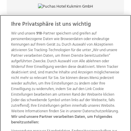
Ihre Privatsphäre ist uns wichtig
Wir und unsere
918
-Partner speichern und greifen auf
personenbezogene Daten wie Browserdaten oder eindeutige
Kennungen auf Ihrem Gerät zu. Durch Auswahl von Akzeptieren
aktivieren Sie Tracking-Technologien für die unter „Wir und unsere
Partner verarbeiten Daten, um Ihnen Dienste bereitzustellen“
aufgeführten Zwecke. Durch Auswahl von Alle ablehnen oder
Widerruf Ihrer Einwilligung werden diese deaktiviert. Wenn Tracker
deaktiviert sind, sind manche Inhalte und Anzeigen möglicherweise
nicht mehr so relevant für Sie. Sie können dieses Menü jederzeit
wieder aufrufen, um Ihre Einstellungen zu ändern oder Ihre
Einwilligung zu widerrufen, indem Sie auf den Link Cookie
Einstellungen bearbeiten am unteren Rand der Webseite klicken
Wir über uns
Mediadaten
Kontakt
Jobs
[oder das schwebende Symbol unten links auf der Webseite, falls
Datenschutz
Impressum
AGB Anzeigekunden
zutreffend]. Ihre Einstellungen gelten innerhalb unseres Website.
AGB Website
Ehrenkodex
Politische Werbung
Weitere Informationen finden Sie in unserer Datenschutzerklärung.
Wir und unsere Partner verarbeiten Daten, um Folgendes
bereitzustellen: