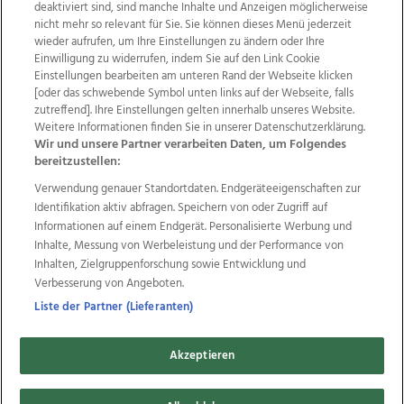
deaktiviert sind, sind manche Inhalte und Anzeigen möglicherweise
nicht mehr so relevant für Sie. Sie können dieses Menü jederzeit
wieder aufrufen, um Ihre Einstellungen zu ändern oder Ihre
Einwilligung zu widerrufen, indem Sie auf den Link Cookie
Einstellungen bearbeiten am unteren Rand der Webseite klicken
Wir über uns
Mediadaten
Kontakt
Jobs
[oder das schwebende Symbol unten links auf der Webseite, falls
Datenschutz
Impressum
AGB Anzeigekunden
zutreffend]. Ihre Einstellungen gelten innerhalb unseres Website.
Weitere Informationen finden Sie in unserer Datenschutzerklärung.
AGB Website
Ehrenkodex
Politische Werbung
Wir und unsere Partner verarbeiten Daten, um Folgendes
bereitzustellen:
Verwendung genauer Standortdaten. Endgeräteeigenschaften zur
Weitere Angebote des Medienhauses Wimmer
Identifikation aktiv abfragen. Speichern von oder Zugriff auf
TV1
di-mog-i.at
OÖNow
Ischler Woche
Informationen auf einem Endgerät. Personalisierte Werbung und
Life Radio
OÖNachrichten
OÖN Immobilien
Inhalte, Messung von Werbeleistung und der Performance von
OÖN Karriere
OÖN Reise
Promenaden Galerien
Inhalten, Zielgruppenforschung sowie Entwicklung und
Regionaljobs
wasistlos.at
wirtrauern.at
Verbesserung von Angeboten.
Liste der Partner (Lieferanten)
Akzeptieren
Copyrights © 2026 Tips Zeitungs GmbH & Co KG