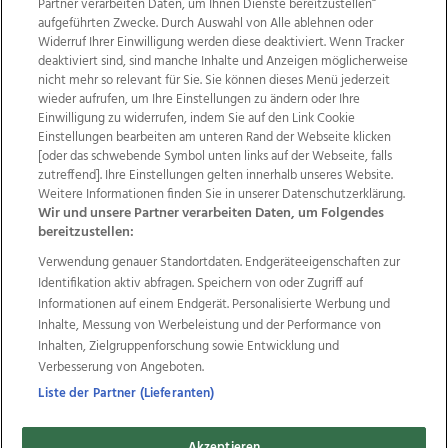
Partner verarbeiten Daten, um Ihnen Dienste bereitzustellen“
aufgeführten Zwecke. Durch Auswahl von Alle ablehnen oder
Widerruf Ihrer Einwilligung werden diese deaktiviert. Wenn Tracker
deaktiviert sind, sind manche Inhalte und Anzeigen möglicherweise
nicht mehr so relevant für Sie. Sie können dieses Menü jederzeit
wieder aufrufen, um Ihre Einstellungen zu ändern oder Ihre
Einwilligung zu widerrufen, indem Sie auf den Link Cookie
Einstellungen bearbeiten am unteren Rand der Webseite klicken
Wir über uns
Mediadaten
Kontakt
Jobs
[oder das schwebende Symbol unten links auf der Webseite, falls
Datenschutz
Impressum
AGB Anzeigekunden
zutreffend]. Ihre Einstellungen gelten innerhalb unseres Website.
Weitere Informationen finden Sie in unserer Datenschutzerklärung.
AGB Website
Ehrenkodex
Politische Werbung
Wir und unsere Partner verarbeiten Daten, um Folgendes
bereitzustellen:
Verwendung genauer Standortdaten. Endgeräteeigenschaften zur
Weitere Angebote des Medienhauses Wimmer
Identifikation aktiv abfragen. Speichern von oder Zugriff auf
TV1
di-mog-i.at
OÖNow
Ischler Woche
Informationen auf einem Endgerät. Personalisierte Werbung und
Life Radio
OÖNachrichten
OÖN Immobilien
Inhalte, Messung von Werbeleistung und der Performance von
OÖN Karriere
OÖN Reise
Promenaden Galerien
Inhalten, Zielgruppenforschung sowie Entwicklung und
Regionaljobs
wasistlos.at
wirtrauern.at
Verbesserung von Angeboten.
Liste der Partner (Lieferanten)
Akzeptieren