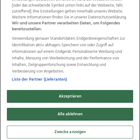
Wir über uns
Mediadaten
Kontakt
Jobs
[oder das schwebende Symbol unten links auf der Webseite, falls
zutreffend]. Ihre Einstellungen gelten innerhalb unseres Website.
Datenschutz
Impressum
AGB Anzeigekunden
Weitere Informationen finden Sie in unserer Datenschutzerklärung.
AGB Website
Ehrenkodex
Politische Werbung
Wir und unsere Partner verarbeiten Daten, um Folgendes
bereitzustellen:
Verwendung genauer Standortdaten. Endgeräteeigenschaften zur
Weitere Angebote des Medienhauses Wimmer
Identifikation aktiv abfragen. Speichern von oder Zugriff auf
TV1
di-mog-i.at
OÖNow
Ischler Woche
Informationen auf einem Endgerät. Personalisierte Werbung und
Life Radio
OÖNachrichten
OÖN Immobilien
Inhalte, Messung von Werbeleistung und der Performance von
OÖN Karriere
OÖN Reise
Promenaden Galerien
Inhalten, Zielgruppenforschung sowie Entwicklung und
Regionaljobs
wasistlos.at
wirtrauern.at
Verbesserung von Angeboten.
Liste der Partner (Lieferanten)
Akzeptieren
Copyrights © 2026 Tips Zeitungs GmbH & Co KG
Alle ablehnen
developed by
11x11.net
Cookie Einstellungen bearbeiten
Zwecke anzeigen