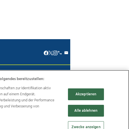
renkodex
Politische Werbung
olgendes bereitzustellen:
haften zur Identifikation aktiv
en auf einem Endgerät.
Akzeptieren
Werbeleistung und der Performance
ung und Verbesserung von
Reise
Promenaden Galerien
Alle ablehnen
Zwecke anzeigen