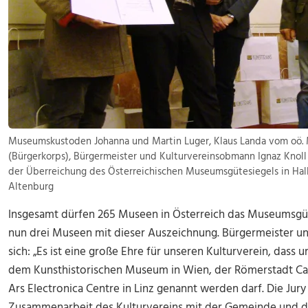
Museumskustoden Johanna und Martin Luger, Klaus Landa vom oö.
(Bürgerkorps), Bürgermeister und Kulturvereinsobmann Ignaz Knoll
der Überreichung des Österreichischen Museumsgütesiegels in Hall 
Altenburg
Insgesamt dürfen 265 Museen in Österreich das Museumsgüte
nun drei Museen mit dieser Auszeichnung. Bürgermeister un
sich: „Es ist eine große Ehre für unseren Kulturverein, das
dem Kunsthistorischen Museum in Wien, der Römerstadt Ca
Ars Electronica Centre in Linz genannt werden darf. Die Jur
Zusammenarbeit des Kulturvereins mit der Gemeinde und d