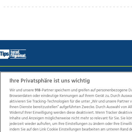
Wir über uns
Mediadaten
Kontakt
Jobs
Datens
Ihre Privatsphäre ist uns wichtig
Wir und unsere
918
-Partner speichern und greifen auf personenbezogene D
Browserdaten oder eindeutige Kennungen auf Ihrem Gerät zu. Durch Auswa
Weit
aktivieren Sie Tracking-Technologien für die unter „Wir und unsere Partner
Ihnen Dienste bereitzustellen“ aufgeführten Zwecke. Durch Auswahl von Al
TV1
di-mog-i.at
OÖNow
Ischler Woche
Life Ra
Widerruf Ihrer Einwilligung werden diese deaktiviert. Wenn Tracker deaktivi
Reg
Inhalte und Anzeigen möglicherweise nicht mehr so relevant für Sie. Sie k
jederzeit wieder aufrufen, um Ihre Einstellungen zu ändern oder Ihre Einwil
indem Sie auf den Link Cookie Einstellungen bearbeiten am unteren Rand d