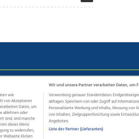
chutz
Impressum
AGB Anzeigekunden
AGB Website
Eh
Wir und unsere Partner verarbeiten Daten, um F
aten wie
Verwendung genauer Standortdaten. Endgeräteeigensc
hl von Akzeptieren
abfragen. Speichern von oder Zugriff auf Information
ere Angebote des Medienhauses Wimmer
 verarbeiten Daten, um
Personalisierte Werbung und Inhalte, Messung von 
le ablehnen oder
von Inhalten, Zielgruppenforschung sowie Entwickl
dio
OÖNachrichten
OÖN Immobilien
OÖN Karriere
OÖN 
ert sind, sind manche
Angeboten.
ionaljobs
wasistlos.at
wirtrauern.at
önnen dieses Menü
Liste der Partner (Lieferanten)
ligung zu widerrufen,
er Webseite klicken