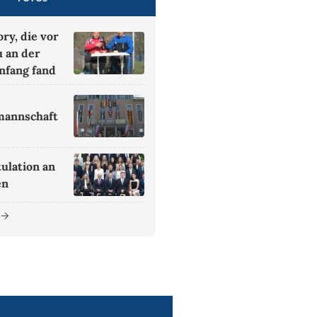
ory, die vor
u an der
nfang fand
mannschaft
ulation an
en