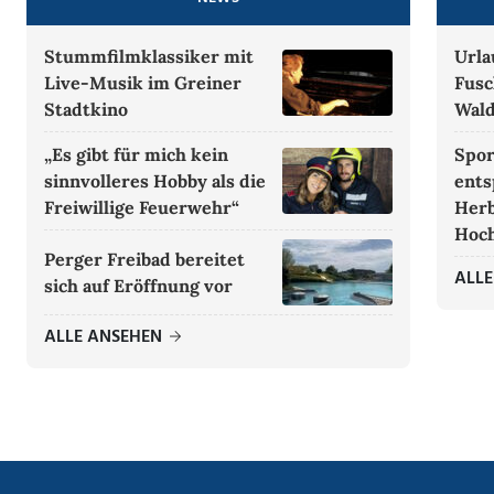
Stummfilmklassiker mit
Urla
Live-Musik im Greiner
Fusc
Stadtkino
Wald
„Es gibt für mich kein
Spor
sinnvolleres Hobby als die
ents
Freiwillige Feuerwehr“
Herb
Hoch
Perger Freibad bereitet
ALL
sich auf Eröffnung vor
ALLE ANSEHEN