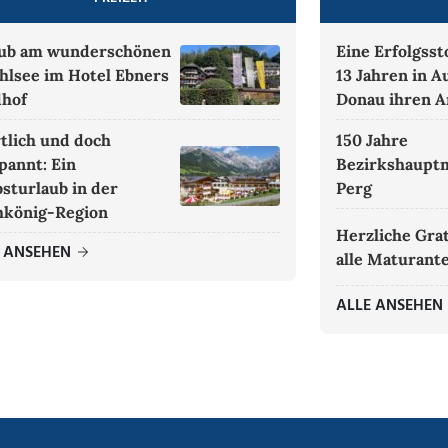
ub am wunderschönen
Eine Erfolgsst
hlsee im Hotel Ebners
13 Jahren in A
hof
Donau ihren A
tlich und doch
150 Jahre
pannt: Ein
Bezirkshaupt
sturlaub in der
Perg
könig-Region
Herzliche Grat
E ANSEHEN
alle Maturant
ALLE ANSEHEN