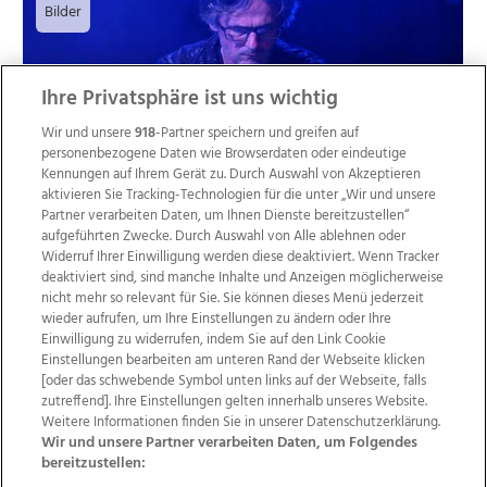
Bilder
Ihre Privatsphäre ist uns wichtig
Wir und unsere
918
-Partner speichern und greifen auf
personenbezogene Daten wie Browserdaten oder eindeutige
Kennungen auf Ihrem Gerät zu. Durch Auswahl von Akzeptieren
aktivieren Sie Tracking-Technologien für die unter „Wir und unsere
Partner verarbeiten Daten, um Ihnen Dienste bereitzustellen“
aufgeführten Zwecke. Durch Auswahl von Alle ablehnen oder
Konzert mit der Jonny Alton Band ft. Major Tom
Widerruf Ihrer Einwilligung werden diese deaktiviert. Wenn Tracker
Proll live in d`Zuckerfabrik, support G.O.D,
deaktiviert sind, sind manche Inhalte und Anzeigen möglicherweise
nicht mehr so relevant für Sie. Sie können dieses Menü jederzeit
04.02.2023
wieder aufrufen, um Ihre Einstellungen zu ändern oder Ihre
Einwilligung zu widerrufen, indem Sie auf den Link Cookie
Einstellungen bearbeiten am unteren Rand der Webseite klicken
[oder das schwebende Symbol unten links auf der Webseite, falls
zutreffend]. Ihre Einstellungen gelten innerhalb unseres Website.
7
Weitere Informationen finden Sie in unserer Datenschutzerklärung.
Bilder
Wir und unsere Partner verarbeiten Daten, um Folgendes
bereitzustellen: