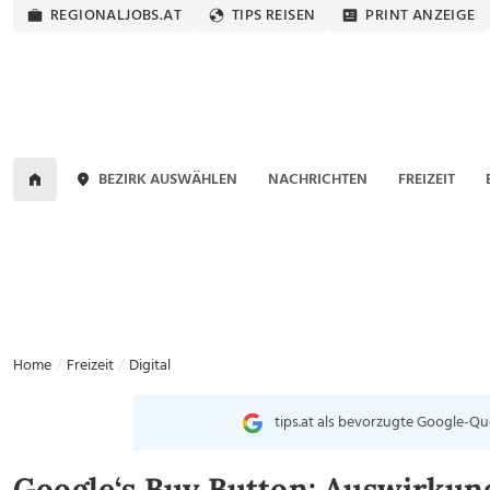
REGIONALJOBS.AT
TIPS REISEN
PRINT ANZEIGE
BEZIRK AUSWÄHLEN
NACHRICHTEN
FREIZEIT
Home
Freizeit
Digital
tips.at als bevorzugte Google-Qu
Google‘s Buy Button: Auswirkun