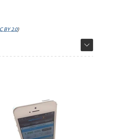
C BY 2.0
)