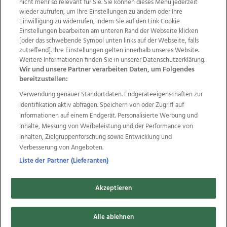
nicht mehr so relevant für Sie. Sie können dieses Menü jederzeit
wieder aufrufen, um Ihre Einstellungen zu ändern oder Ihre
Einwilligung zu widerrufen, indem Sie auf den Link Cookie
Einstellungen bearbeiten am unteren Rand der Webseite klicken
[oder das schwebende Symbol unten links auf der Webseite, falls
Wir über uns
Mediadaten
Kontakt
Jobs
zutreffend]. Ihre Einstellungen gelten innerhalb unseres Website.
Datenschutz
Impressum
AGB Anzeigekunden
Weitere Informationen finden Sie in unserer Datenschutzerklärung.
AGB Website
Ehrenkodex
Politische Werbung
Wir und unsere Partner verarbeiten Daten, um Folgendes
bereitzustellen:
Verwendung genauer Standortdaten. Endgeräteeigenschaften zur
Weitere Angebote des Medienhauses Wimmer
Identifikation aktiv abfragen. Speichern von oder Zugriff auf
Informationen auf einem Endgerät. Personalisierte Werbung und
TV1
di-mog-i.at
OÖNow
Ischler Woche
Inhalte, Messung von Werbeleistung und der Performance von
Life Radio
OÖNachrichten
OÖN Immobilien
Inhalten, Zielgruppenforschung sowie Entwicklung und
OÖN Karriere
OÖN Reise
Promenaden Galerien
Verbesserung von Angeboten.
Regionaljobs
wasistlos.at
wirtrauern.at
Liste der Partner (Lieferanten)
Akzeptieren
Copyrights © 2026 Tips Zeitungs GmbH & Co KG
Alle ablehnen
developed by
11x11.net