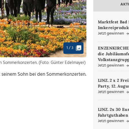
AKT
Marktfest Bad 
Imkereiproduk
Jetzt gewinnen
1 / 3
ENZENKIRCHEN.
die Jubiläumsf
Volkstanzgrupp
en Sommerkonzerten. (Foto: Günter Edelmayer)
Jetzt gewinnen
mit seinem Sohn bei den Sommerkonzerten.
LINZ. 2 x 2 Fre
Party, 12. Augu
Jetzt gewinnen
LINZ. 2x 30 Eu
Fahrtguthaben
Jetzt gewinnen