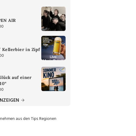
PEN AIR
00
 Kellerbier in Zipf
:00
lück auf einer
 10“
00
ANZEIGEN