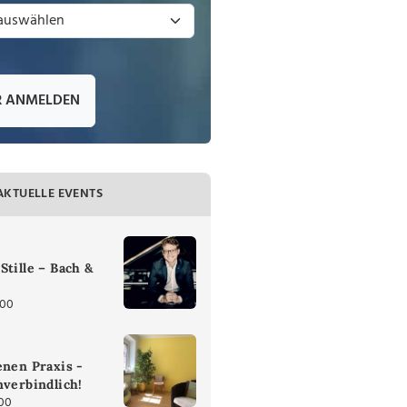
R ANMELDEN
AKTUELLE EVENTS
Stille – Bach &
:00
enen Praxis -
nverbindlich!
:00