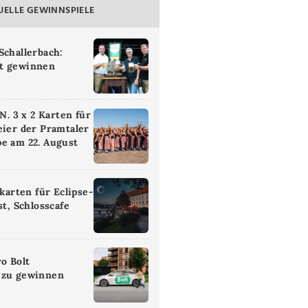
UELLE GEWINNSPIELE
Schallerbach:
t gewinnen
 3 x 2 Karten für
eier der Pramtaler
e am 22. August
ikarten für Eclipse-
st, Schlosscafe
ro Bolt
 zu gewinnen