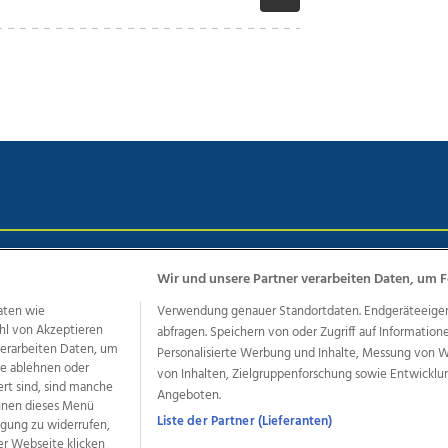
chutz
Impressum
AGB Anzeigekunden
AGB Website
Eh
Wir und unsere Partner verarbeiten Daten, um F
aten wie
Verwendung genauer Standortdaten. Endgeräteeigensc
hl von Akzeptieren
abfragen. Speichern von oder Zugriff auf Information
ere Angebote des Medienhauses Wimmer
 verarbeiten Daten, um
Personalisierte Werbung und Inhalte, Messung von 
le ablehnen oder
von Inhalten, Zielgruppenforschung sowie Entwickl
dio
OÖNachrichten
OÖN Immobilien
OÖN Karriere
OÖN 
ert sind, sind manche
Angeboten.
ionaljobs
wasistlos.at
wirtrauern.at
önnen dieses Menü
Liste der Partner (Lieferanten)
ligung zu widerrufen,
er Webseite klicken