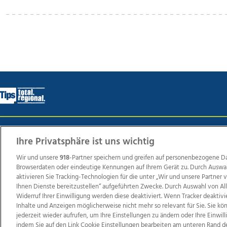
Wir über uns
Mediadaten
Kontakt
Jobs
Datens
Ihre Privatsphäre ist uns wichtig
Wir und unsere
918
-Partner speichern und greifen auf personenbezogene D
Browserdaten oder eindeutige Kennungen auf Ihrem Gerät zu. Durch Auswa
Weit
aktivieren Sie Tracking-Technologien für die unter „Wir und unsere Partner
Ihnen Dienste bereitzustellen“ aufgeführten Zwecke. Durch Auswahl von Al
TV1
di-mog-i.at
OÖNow
Ischler Woche
Life Ra
Widerruf Ihrer Einwilligung werden diese deaktiviert. Wenn Tracker deaktivi
Reg
Inhalte und Anzeigen möglicherweise nicht mehr so relevant für Sie. Sie k
jederzeit wieder aufrufen, um Ihre Einstellungen zu ändern oder Ihre Einwil
indem Sie auf den Link Cookie Einstellungen bearbeiten am unteren Rand d