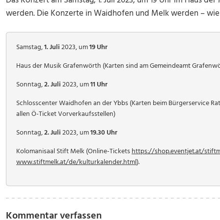
Das Konzert am Samstag, 1. Juli 2023, um 19 Uhr im Haus de
werden. Die Konzerte in Waidhofen und Melk werden – wie
Samstag,
1. Juli
2023, um
19 Uhr
Haus der Musik Grafenwörth (Karten sind am Gemeindeamt Grafenwör
Sonntag,
2. Juli
2023, um
11 Uhr
Schlosscenter Waidhofen an der Ybbs (Karten beim Bürgerservice R
allen Ö-Ticket Vorverkaufsstellen)
Sonntag,
2. Juli
2023, um
19.30 Uhr
Kolomanisaal Stift Melk (Online-Tickets
https://shop.eventjet.at/stift
www.stiftmelk.at/de/kulturkalender.html
).
Kommentar verfassen