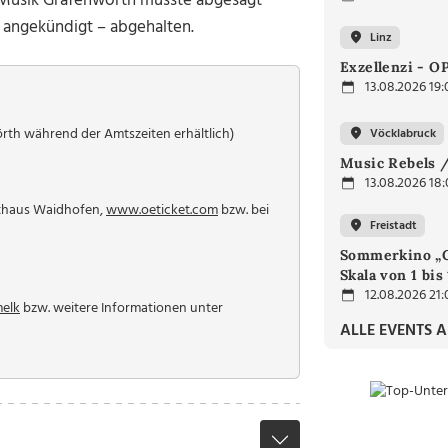
r Musik Grafenwörth musste abgesagt
 angekündigt – abgehalten.
Linz
Exzellenzi - O
13.08.2026 19:
th während der Amtszeiten erhältlich)
Vöcklabruck
Music Rebels /
13.08.2026 18
athaus Waidhofen,
www.oeticket.com
bzw. bei
Freistadt
Sommerkino „G
Skala von 1 bis
12.08.2026 21:
melk
bzw. weitere Informationen unter
ALLE EVENTS 