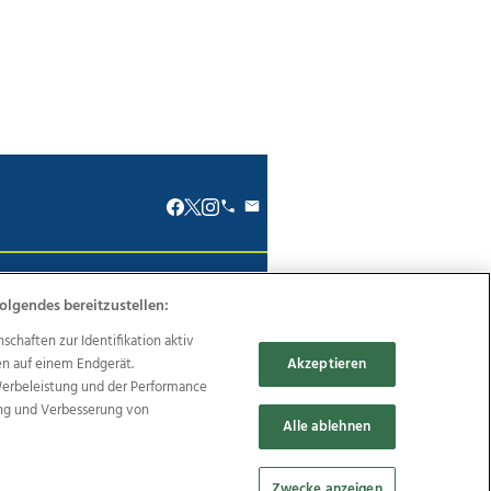
renkodex
Politische Werbung
olgendes bereitzustellen:
haften zur Identifikation aktiv
en auf einem Endgerät.
Akzeptieren
Werbeleistung und der Performance
ung und Verbesserung von
Reise
Promenaden Galerien
Alle ablehnen
Zwecke anzeigen