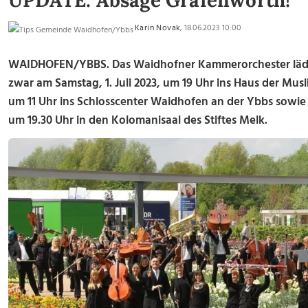
UPDATE: Absage Grafenwörth!
Karin Novak
, 18.06.2023 10:00
WAIDHOFEN/YBBS. Das Waidhofner Kammerorchester lädt 
zwar am Samstag, 1. Juli 2023, um 19 Uhr ins Haus der Musi
um 11 Uhr ins Schlosscenter Waidhofen an der Ybbs sowie a
um 19.30 Uhr in den Kolomanisaal des Stiftes Melk.