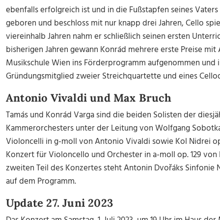
ebenfalls erfolgreich ist und in die Fußstapfen seines Vater
geboren und beschloss mit nur knapp drei Jahren, Cello spie
viereinhalb Jahren nahm er schließlich seinen ersten Unterric
bisherigen Jahren gewann Konrád mehrere erste Preise mit
Musikschule Wien ins Förderprogramm aufgenommen und is
Gründungsmitglied zweier Streichquartette und eines Celloq
Antonio Vivaldi und Max Bruch
Tamás und Konrád Varga sind die beiden Solisten der dies
Kammerorchesters unter der Leitung von Wolfgang Sobotka. 
Violoncelli in g-moll von Antonio Vivaldi sowie Kol Nidrei o
Konzert für Violoncello und Orchester in a-moll op. 129 vo
zweiten Teil des Konzertes steht Antonin Dvořáks Sinfonie N
auf dem Programm.
Update 27. Juni 2023