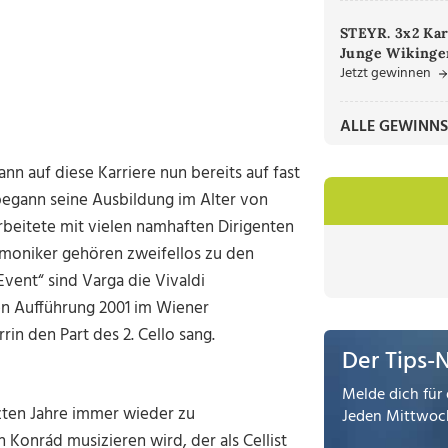
STEYR. 3x2 Kar
Junge Wikinger
Jetzt gewinnen
ALLE GEWINNS
nn auf diese Karriere nun bereits auf fast
begann seine Ausbildung im Alter von
rbeitete mit vielen namhaften Dirigenten
rmoniker gehören zweifellos zu den
Event“ sind Varga die Vivaldi
en Aufführung 2001 im Wiener
in den Part des 2. Cello sang.
Der Tips-
Melde dich für 
ten Jahre immer wieder zu
Jeden Mittwoch
Konrád musizieren wird, der als Cellist