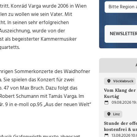
s tritt. Konrád Varga wurde 2006 in Wien
len zu wollen wie sein Vater. Mit
ht. In seinen sehr erfolgreichen
 Auszeichnung, wurde von der
NEWSLETTE
t als begeisterter Kammermusiker
uartetts.
jährigen Sommerkonzerte des Waidhofner
Sie spielen das Konzert für zwei
Vöcklabruck
p. 47 von Max Bruch. Dazu folgt das
Vom Klang der 
n Robert Schumann mit Tamás Varga. Im
Kurtág
09.08.2026 19
r. 9 in e-moll op.95 „Aus der neuen Welt“
Linz
Stunde der off
kostenfrei & u
13.08.2026 10