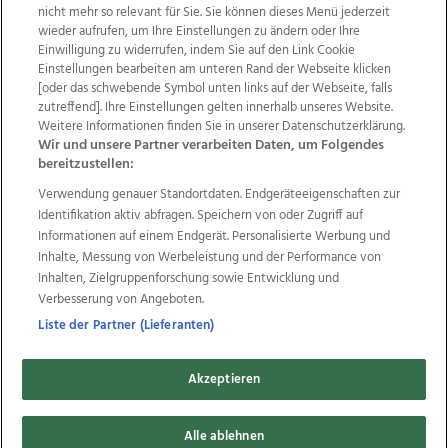
nicht mehr so relevant für Sie. Sie können dieses Menü jederzeit
wieder aufrufen, um Ihre Einstellungen zu ändern oder Ihre
Einwilligung zu widerrufen, indem Sie auf den Link Cookie
Einstellungen bearbeiten am unteren Rand der Webseite klicken
Wir über uns
Mediadaten
Kontakt
Jobs
[oder das schwebende Symbol unten links auf der Webseite, falls
Datenschutz
Impressum
AGB Anzeigekunden
zutreffend]. Ihre Einstellungen gelten innerhalb unseres Website.
AGB Website
Ehrenkodex
Politische Werbung
Weitere Informationen finden Sie in unserer Datenschutzerklärung.
Wir und unsere Partner verarbeiten Daten, um Folgendes
bereitzustellen:
Weitere Angebote des Medienhauses Wimmer
Verwendung genauer Standortdaten. Endgeräteeigenschaften zur
Identifikation aktiv abfragen. Speichern von oder Zugriff auf
TV1
di-mog-i.at
OÖNow
Ischler Woche
Informationen auf einem Endgerät. Personalisierte Werbung und
Life Radio
OÖNachrichten
OÖN Immobilien
Inhalte, Messung von Werbeleistung und der Performance von
OÖN Karriere
OÖN Reise
Promenaden Galerien
Inhalten, Zielgruppenforschung sowie Entwicklung und
Regionaljobs
wasistlos.at
wirtrauern.at
Verbesserung von Angeboten.
Liste der Partner (Lieferanten)
Copyrights © 2026 Tips Zeitungs GmbH & Co KG
Akzeptieren
developed by
11x11.net
Alle ablehnen