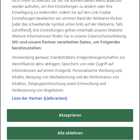
nicht mehr so relevant für Sie. Sie können dieses Menü jederzeit
wieder aufrufen, um Ihre Einstellungen zu ändern oder Ihre
Einwilligung zu widerrufen, indem Sie auf den Link Cookie
Einstellungen bearbeiten am unteren Rand der Webseite klicken
Wir über uns
Mediadaten
Kontakt
Jobs
[oder das schwebende Symbol unten links auf der Webseite, falls
Datenschutz
Impressum
AGB Anzeigekunden
zutreffend]. Ihre Einstellungen gelten innerhalb unseres Website.
AGB Website
Ehrenkodex
Politische Werbung
Weitere Informationen finden Sie in unserer Datenschutzerklärung.
Wir und unsere Partner verarbeiten Daten, um Folgendes
bereitzustellen:
Weitere Angebote des Medienhauses Wimmer
Verwendung genauer Standortdaten. Endgeräteeigenschaften zur
Identifikation aktiv abfragen. Speichern von oder Zugriff auf
TV1
di-mog-i.at
OÖNow
Ischler Woche
Informationen auf einem Endgerät. Personalisierte Werbung und
Life Radio
OÖNachrichten
OÖN Immobilien
Inhalte, Messung von Werbeleistung und der Performance von
OÖN Karriere
OÖN Reise
Promenaden Galerien
Inhalten, Zielgruppenforschung sowie Entwicklung und
Regionaljobs
wasistlos.at
wirtrauern.at
Verbesserung von Angeboten.
Liste der Partner (Lieferanten)
Copyrights © 2026 Tips Zeitungs GmbH & Co KG
Akzeptieren
developed by
11x11.net
Alle ablehnen