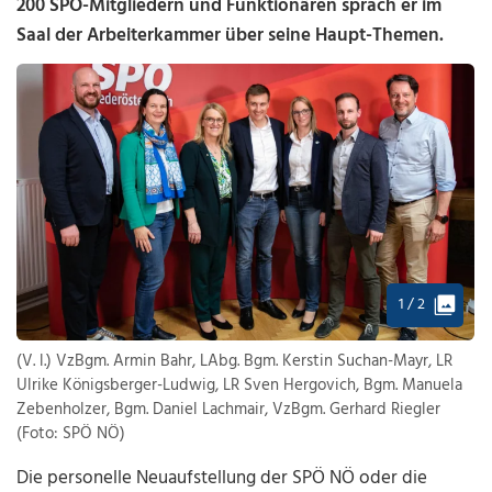
200 SPÖ-Mitgliedern und Funktionären sprach er im
Saal der Arbeiterkammer über seine Haupt-Themen.
1 / 2
(V. l.) VzBgm. Armin Bahr, LAbg. Bgm. Kerstin Suchan-Mayr, LR
Ulrike Königsberger-Ludwig, LR Sven Hergovich, Bgm. Manuela
Zebenholzer, Bgm. Daniel Lachmair, VzBgm. Gerhard Riegler
(Foto: SPÖ NÖ)
Die personelle Neuaufstellung der SPÖ NÖ oder die