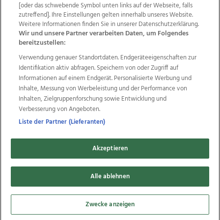
Wir über uns
Mediadaten
Kontakt
Jobs
[oder das schwebende Symbol unten links auf der Webseite, falls
zutreffend]. Ihre Einstellungen gelten innerhalb unseres Website.
Datenschutz
Impressum
AGB Anzeigekunden
Weitere Informationen finden Sie in unserer Datenschutzerklärung.
AGB Website
Ehrenkodex
Politische Werbung
Wir und unsere Partner verarbeiten Daten, um Folgendes
bereitzustellen:
Verwendung genauer Standortdaten. Endgeräteeigenschaften zur
Weitere Angebote des Medienhauses Wimmer
Identifikation aktiv abfragen. Speichern von oder Zugriff auf
TV1
di-mog-i.at
OÖNow
Ischler Woche
Informationen auf einem Endgerät. Personalisierte Werbung und
Life Radio
OÖNachrichten
OÖN Immobilien
Inhalte, Messung von Werbeleistung und der Performance von
OÖN Karriere
OÖN Reise
Promenaden Galerien
Inhalten, Zielgruppenforschung sowie Entwicklung und
Regionaljobs
wasistlos.at
wirtrauern.at
Verbesserung von Angeboten.
Liste der Partner (Lieferanten)
Akzeptieren
Copyrights © 2026 Tips Zeitungs GmbH & Co KG
Alle ablehnen
developed by
11x11.net
Cookie Einstellungen bearbeiten
Zwecke anzeigen