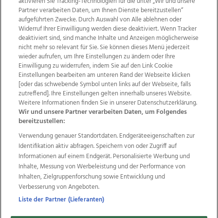
aktivieren Sie Tracking-Technologien für die unter „Wir und unsere
Partner verarbeiten Daten, um Ihnen Dienste bereitzustellen“
aufgeführten Zwecke. Durch Auswahl von Alle ablehnen oder
Widerruf Ihrer Einwilligung werden diese deaktiviert. Wenn Tracker
deaktiviert sind, sind manche Inhalte und Anzeigen möglicherweise
nicht mehr so relevant für Sie. Sie können dieses Menü jederzeit
wieder aufrufen, um Ihre Einstellungen zu ändern oder Ihre
Einwilligung zu widerrufen, indem Sie auf den Link Cookie
Einstellungen bearbeiten am unteren Rand der Webseite klicken
Wir über uns
Mediadaten
Kontakt
Jobs
[oder das schwebende Symbol unten links auf der Webseite, falls
zutreffend]. Ihre Einstellungen gelten innerhalb unseres Website.
Datenschutz
Impressum
AGB Anzeigekunden
Weitere Informationen finden Sie in unserer Datenschutzerklärung.
AGB Website
Ehrenkodex
Politische Werbung
Wir und unsere Partner verarbeiten Daten, um Folgendes
bereitzustellen:
Verwendung genauer Standortdaten. Endgeräteeigenschaften zur
Weitere Angebote des Medienhauses Wimmer
Identifikation aktiv abfragen. Speichern von oder Zugriff auf
TV1
di-mog-i.at
OÖNow
Ischler Woche
Informationen auf einem Endgerät. Personalisierte Werbung und
Life Radio
OÖNachrichten
OÖN Immobilien
Inhalte, Messung von Werbeleistung und der Performance von
OÖN Karriere
OÖN Reise
Promenaden Galerien
Inhalten, Zielgruppenforschung sowie Entwicklung und
Regionaljobs
wasistlos.at
wirtrauern.at
Verbesserung von Angeboten.
Liste der Partner (Lieferanten)