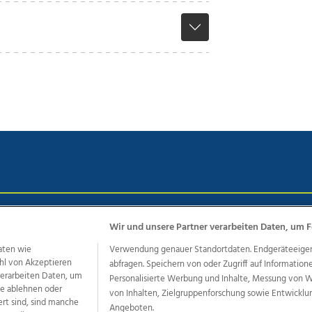
chutz
Impressum
AGB Anzeigekunden
AGB Website
Eh
Wir und unsere Partner verarbeiten Daten, um F
aten wie
Verwendung genauer Standortdaten. Endgeräteeigensc
hl von Akzeptieren
abfragen. Speichern von oder Zugriff auf Information
ere Angebote des Medienhauses Wimmer
 verarbeiten Daten, um
Personalisierte Werbung und Inhalte, Messung von 
le ablehnen oder
von Inhalten, Zielgruppenforschung sowie Entwickl
dio
OÖNachrichten
OÖN Immobilien
OÖN Karriere
OÖN 
ert sind, sind manche
Angeboten.
ionaljobs
wasistlos.at
wirtrauern.at