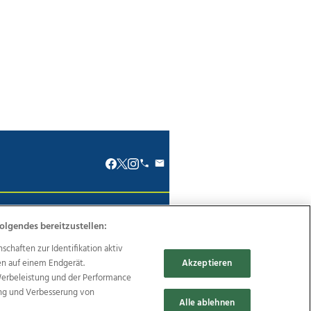
renkodex
Politische Werbung
olgendes bereitzustellen:
haften zur Identifikation aktiv
en auf einem Endgerät.
Akzeptieren
Werbeleistung und der Performance
ung und Verbesserung von
Reise
Promenaden Galerien
Alle ablehnen