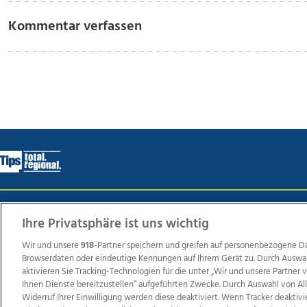
Kommentar verfassen
Wir über uns
Mediadaten
Kontakt
Jobs
Datens
Ihre Privatsphäre ist uns wichtig
Wir und unsere
918
-Partner speichern und greifen auf personenbezogene D
Browserdaten oder eindeutige Kennungen auf Ihrem Gerät zu. Durch Auswa
Weit
aktivieren Sie Tracking-Technologien für die unter „Wir und unsere Partner
Ihnen Dienste bereitzustellen“ aufgeführten Zwecke. Durch Auswahl von Al
TV1
di-mog-i.at
OÖNow
Ischler Woche
Life Ra
Widerruf Ihrer Einwilligung werden diese deaktiviert. Wenn Tracker deaktivi
Reg