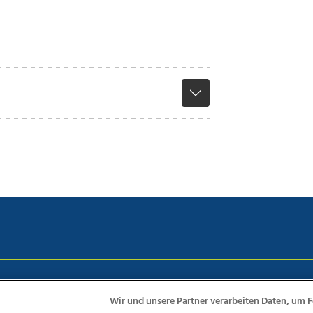
chutz
Impressum
AGB Anzeigekunden
AGB Website
Eh
Wir und unsere Partner verarbeiten Daten, um F