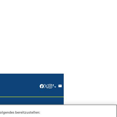
renkodex
Politische Werbung
olgendes bereitzustellen: