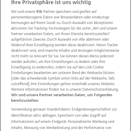
ZUR NACHRICHTENÜBERSICHT
Ihre Privatsphäre ist uns wichtig
Wir und unsere
918
-Partner speichern und greifen auf
personenbezogene Daten wie Browserdaten oder eindeutige
Kennungen auf Ihrem Gerät zu. Durch Auswahl von Akzeptieren
aktivieren Sie Tracking-Technologien für die unter „Wir und unsere
Partner verarbeiten Daten, um Ihnen Dienste bereitzustellen“
aufgeführten Zwecke. Durch Auswahl von Alle ablehnen oder
Widerruf Ihrer Einwilligung werden diese deaktiviert. Wenn Tracker
deaktiviert sind, sind manche Inhalte und Anzeigen möglicherweise
nicht mehr so relevant für Sie. Sie können dieses Menü jederzeit
wieder aufrufen, um Ihre Einstellungen zu ändern oder Ihre
Einwilligung zu widerrufen, indem Sie auf den Link Cookie
Einstellungen bearbeiten am unteren Rand der Webseite klicken
Wir über uns
Mediadaten
Kontakt
Jobs
[oder das schwebende Symbol unten links auf der Webseite, falls
zutreffend]. Ihre Einstellungen gelten innerhalb unseres Website.
Datenschutz
Impressum
AGB Anzeigekunden
Weitere Informationen finden Sie in unserer Datenschutzerklärung.
AGB Website
Ehrenkodex
Politische Werbung
Wir und unsere Partner verarbeiten Daten, um Folgendes
bereitzustellen:
Verwendung genauer Standortdaten. Endgeräteeigenschaften zur
Weitere Angebote des Medienhauses Wimmer
Identifikation aktiv abfragen. Speichern von oder Zugriff auf
TV1
di-mog-i.at
OÖNow
Ischler Woche
Informationen auf einem Endgerät. Personalisierte Werbung und
Life Radio
OÖNachrichten
OÖN Immobilien
Inhalte, Messung von Werbeleistung und der Performance von