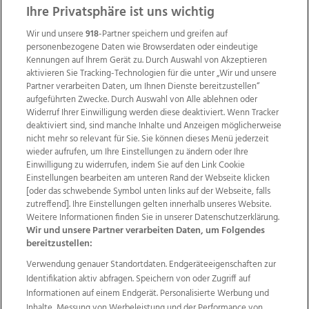
ZUR NACHRICHTENÜBERSICHT
Ihre Privatsphäre ist uns wichtig
Wir und unsere
918
-Partner speichern und greifen auf
personenbezogene Daten wie Browserdaten oder eindeutige
Kennungen auf Ihrem Gerät zu. Durch Auswahl von Akzeptieren
aktivieren Sie Tracking-Technologien für die unter „Wir und unsere
Partner verarbeiten Daten, um Ihnen Dienste bereitzustellen“
aufgeführten Zwecke. Durch Auswahl von Alle ablehnen oder
Widerruf Ihrer Einwilligung werden diese deaktiviert. Wenn Tracker
deaktiviert sind, sind manche Inhalte und Anzeigen möglicherweise
nicht mehr so relevant für Sie. Sie können dieses Menü jederzeit
wieder aufrufen, um Ihre Einstellungen zu ändern oder Ihre
Einwilligung zu widerrufen, indem Sie auf den Link Cookie
Einstellungen bearbeiten am unteren Rand der Webseite klicken
Wir über uns
Mediadaten
Kontakt
Jobs
[oder das schwebende Symbol unten links auf der Webseite, falls
Datenschutz
Impressum
AGB Anzeigekunden
zutreffend]. Ihre Einstellungen gelten innerhalb unseres Website.
Weitere Informationen finden Sie in unserer Datenschutzerklärung.
AGB Website
Ehrenkodex
Politische Werbung
Wir und unsere Partner verarbeiten Daten, um Folgendes
bereitzustellen:
Verwendung genauer Standortdaten. Endgeräteeigenschaften zur
Weitere Angebote des Medienhauses Wimmer
Identifikation aktiv abfragen. Speichern von oder Zugriff auf
TV1
di-mog-i.at
OÖNow
Ischler Woche
Informationen auf einem Endgerät. Personalisierte Werbung und
Life Radio
OÖNachrichten
OÖN Immobilien
Inhalte, Messung von Werbeleistung und der Performance von